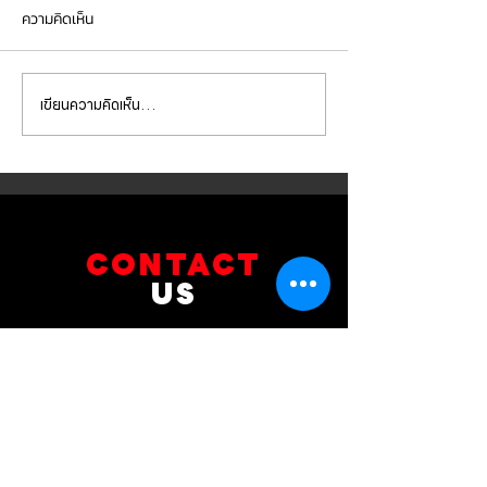
ความคิดเห็น
เขียนความคิดเห็น…
Mercedes Benz E350e เข้า
Mercedes Benz C
รับบริการเปลี่ยนจานเบรก ผ้า
รับบริการเปลี่ยนแบ
เบรกหน้า พร้อมเซ็นเซอร์
สำรอง
CONTACT
US
บริษัท ยูโรโซน ออโต้พาร์ทส์ จำกัด
101 ซอยรามอินทรา 14
แขวงท่าแร้ง เขตบางเขน กทม 10230
089-891-8180