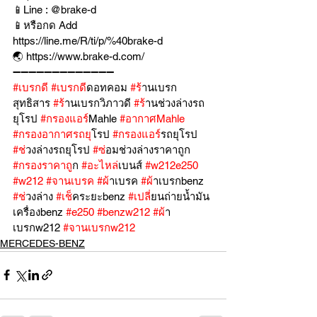
📱Line : @brake-d
📱หรือกด Add 
https://line.me/R/ti/p/%40brake-d
🌏 https://www.brake-d.com/
➖➖➖➖➖➖➖➖➖➖➖➖➖
#เบรกด
ี 
#เบรกด
ีดอทคอม 
#ร
้านเบรก
สุทธิสาร 
#ร
้านเบรกวิภาวดี 
#ร
้านช่วงล่างรถ
ยุโรป 
#กรองแอร
์Mahle 
#อากาศMahle
#กรองอากาศรถย
ุโรป 
#กรองแอร
์รถยุโรป 
#ช
่วงล่างรถยุโรป 
#ซ
่อมช่วงล่างราคาถูก 
#กรองราคาถ
ูก 
#อะไหล
่เบนส์ 
#w212e250
#w212
#จานเบรค
#ผ
้าเบรค 
#ผ
้าเบรกbenz 
#ช
่วงล่าง 
#เช
็คระยะbenz 
#เปล
ี่ยนถ่ายน้ำมัน
เครื่องbenz 
#e250
#benzw212
#ผ
้า
เบรกw212 
#จานเบรกw212
MERCEDES-BENZ