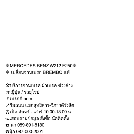
🔷MERCEDES BENZ W212 E250🔷 
🔷 เปลี่ยนจานเบรก BREMBO แท้ 
➖➖➖➖➖➖➖➖➖➖➖➖
🛠บริการจานเบรค ผ้าเบรค ช่วงล่าง
รถญี่ปุ่น / รถยุโรป
🚩เบรกดี.com
📍ริมถนน แยกสุทธิสาร-วิภาวดีรังสิต
⏰เปิด จันทร์ - เสาร์ 10.00-18.00 น
🏎สอบถามข้อมูล สั่งซื้อ นัดติดตั้ง
☎️ นก 089-891-8180
☎️นุ๊ก 087-000-2001