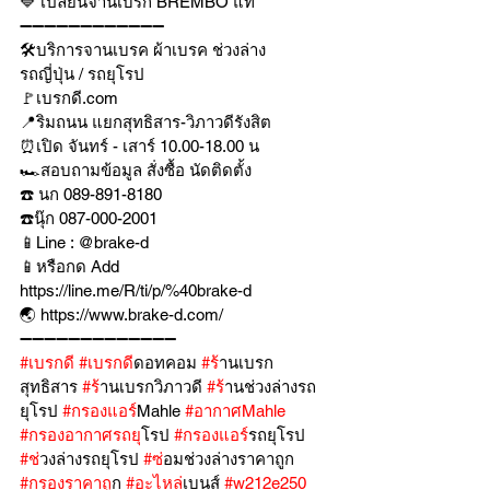
🔷 เปลี่ยนจานเบรก BREMBO แท้ 
➖➖➖➖➖➖➖➖➖➖➖➖
🛠บริการจานเบรค ผ้าเบรค ช่วงล่าง
รถญี่ปุ่น / รถยุโรป
🚩เบรกดี.com
📍ริมถนน แยกสุทธิสาร-วิภาวดีรังสิต
⏰เปิด จันทร์ - เสาร์ 10.00-18.00 น
🏎สอบถามข้อมูล สั่งซื้อ นัดติดตั้ง
☎️ นก 089-891-8180
☎️นุ๊ก 087-000-2001
📱Line : @brake-d
📱หรือกด Add 
https://line.me/R/ti/p/%40brake-d
🌏 https://www.brake-d.com/
➖➖➖➖➖➖➖➖➖➖➖➖➖
#เบรกด
ี 
#เบรกด
ีดอทคอม 
#ร
้านเบรก
สุทธิสาร 
#ร
้านเบรกวิภาวดี 
#ร
้านช่วงล่างรถ
ยุโรป 
#กรองแอร
์Mahle 
#อากาศMahle
#กรองอากาศรถย
ุโรป 
#กรองแอร
์รถยุโรป 
#ช
่วงล่างรถยุโรป 
#ซ
่อมช่วงล่างราคาถูก 
#กรองราคาถ
ูก 
#อะไหล
่เบนส์ 
#w212e250