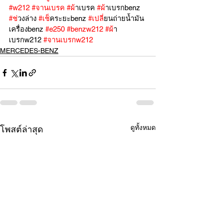
#w212
#จานเบรค
#ผ
้าเบรค 
#ผ
้าเบรกbenz 
#ช
่วงล่าง 
#เช
็คระยะbenz 
#เปล
ี่ยนถ่ายน้ำมัน
เครื่องbenz 
#e250
#benzw212
#ผ
้า
เบรกw212 
#จานเบรกw212
MERCEDES-BENZ
ดูทั้งหมด
โพสต์ล่าสุด