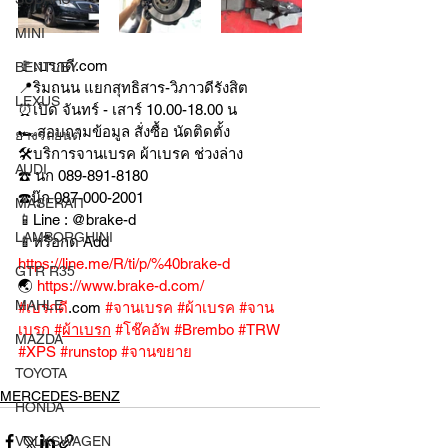
MINI
🚩เบรกดี.com
BENTLEY
📍ริมถนน แยกสุทธิสาร-วิภาวดีรังสิต
LEXUS
⏰เปิด จันทร์ - เสาร์ 10.00-18.00 น
🏎สอบถามข้อมูล สั่งซื้อ นัดติดตั้ง
ยางรถยนต์
🛠บริการจานเบรค ผ้าเบรค ช่วงล่าง
AUDI
☎️ นก 089-891-8180
☎️นุ๊ก 087-000-2001
MASERATI
📱Line : @brake-d
LAMBORGHINI
📱หรือกด Add 
https://line.me/R/ti/p/%40brake-d
GTR R35
🌏 
https://www.brake-d.com/
MAHLE
#เบรกดี
.com 
#จานเบรค
#ผ้าเบรค
#จาน
เบรก
#
ผ้าเบรก
#โช๊คอัพ
#Brembo
#TRW
MAZDA
#XPS
#runstop
#จานขยาย
TOYOTA
MERCEDES-BENZ
HONDA
VOLKSWAGEN