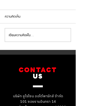
ความคิดเห็น
เขียนความคิดเห็น…
Mercedes Benz E350e เข้า
Mercedes Benz C
รับบริการเปลี่ยนจานเบรก ผ้า
รับบริการเปลี่ยนแบ
เบรกหน้า พร้อมเซ็นเซอร์
สำรอง
CONTACT
US
บริษัท ยูโรโซน ออโต้พาร์ทส์ จำกัด
101 ซอยรามอินทรา 14