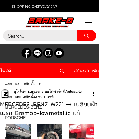
SHOPPING EVERYDAY 24/7
สมัครสมาชิก
โพสต์
ผลงานการติดตั้ง
ยูโรโซน Eurozone ออโต้พาร์ทส์ Autoparts
ผลงานการติดตั้ง
10 ม.ค. 2563
ยาว 1 นาที
MERCEDES-BENZ W221 ➡️ เปลี่ยนผ้า
MERCEDES-BENZ
เบรก Brembo-lowmetallic แท้
PORSCHE
BMW
SUBARU