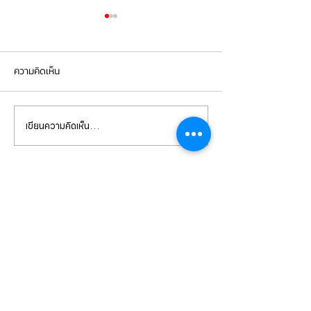
ความคิดเห็น
เขียนความคิดเห็น…
Mercedes Benz E350e เข้า
Mercedes Benz C
รับบริการเปลี่ยนจานเบรก ผ้า
รับบริการเปลี่ยนแบ
เบรกหน้า พร้อมเซ็นเซอร์
สำรอง
CONTACT
US
บริษัท ยูโรโซน ออโต้พาร์ทส์ จำกัด