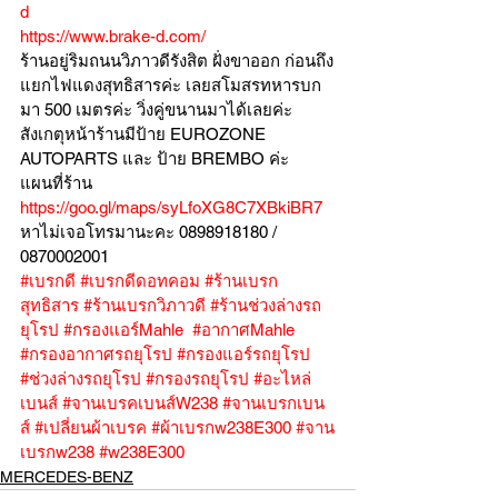
d
https://www.brake-d.com/
ร้านอยู่ริมถนนวิภาวดีรังสิต ฝั่งขาออก ก่อนถึง
แยกไฟแดงสุทธิสารค่ะ เลยสโมสรทหารบก
มา 500 เมตรค่ะ วิ่งคู่ขนานมาได้เลยค่ะ
สังเกตุหน้าร้านมีป้าย EUROZONE 
AUTOPARTS และ ป้าย BREMBO ค่ะ
แผนที่ร้าน 
https://goo.gl/maps/syLfoXG8C7XBkiBR7
หาไม่เจอโทรมานะคะ 0898918180 / 
0870002001
#เบรกดี
#เบรกดีดอทคอม
#ร้านเบรก
สุทธิสาร
#ร้านเบรกวิภาวดี
#ร้านช่วงล่างรถ
ยุโรป
#กรองแอร์Mahle
#อากาศMahle
#กรองอากาศรถยุโรป
#กรองแอร์รถยุโรป
#ช่วงล่างรถยุโรป
#กรองรถยุโรป
#อะไหล่
เบนส์
#จานเบรคเบนส์W238
#จานเบรกเบน
ส์
#เปลี่ยนผ้าเบรค
#ผ้าเบรกw238E300
#จาน
เบรกw238
#w238E300
MERCEDES-BENZ