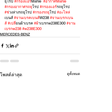
ยุโรป 
#กรองแอร
์Mahle  
#อากาศMahle
#กรองอากาศรถย
ุโรป 
#กรองแอร
์รถยุโรป 
#ช
่วงล่างรถยุโรป 
#กรองรถย
ุโรป 
#อะไหล
เบนส์ 
#จานเบรคเบนส
์W238 
#จานเบรกเบน
ส
์ 
#เปล
ี่ยนผ้าเบรค 
#ผ
้าเบรกw238E300 
#จาน
เบรกw238
#w238E300
MERCEDES-BENZ
ดูทั้งหมด
โพสต์ล่าสุด