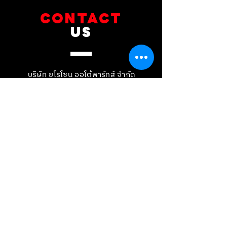
CONTACT
US
บริษัท ยูโรโซน ออโต้พาร์ทส์ จำกัด
101 ซอยรามอินทรา 14
แขวงท่าแร้ง เขตบางเขน กทม 10230
089-891-8180
081-268-8890
087-000-2001
LINE OA : @BRAKE-D
LINE OA : @EUROZONE