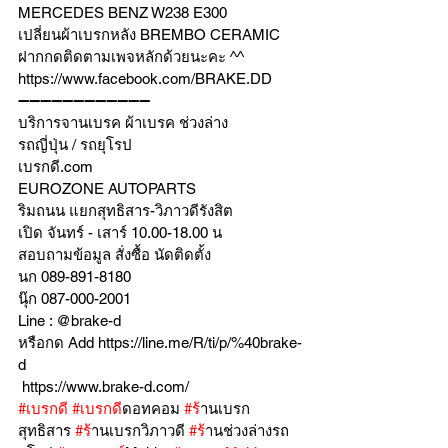
MERCEDES BENZ W238 E300 
เปลี่ยนผ้าเบรกหลัง BREMBO CERAMIC
ฝากกดติดตามเพจหลักด้วยนะคะ ^^
https://www.facebook.com/BRAKE.DD
➖➖➖➖➖➖➖➖➖➖➖➖
บริการจานเบรค ผ้าเบรค ช่วงล่าง
รถญี่ปุ่น / รถยุโรป
เบรกดี.com
EUROZONE AUTOPARTS
ริมถนน แยกสุทธิสาร-วิภาวดีรังสิต
เปิด จันทร์ - เสาร์ 10.00-18.00 น
สอบถามข้อมูล สั่งซื้อ นัดติดตั้ง
นก 089-891-8180
นุ๊ก 087-000-2001
Line : @brake-d
หรือกด Add https://line.me/R/ti/p/%40brake-
d
 https://www.brake-d.com/
#เบรกด
ี 
#เบรกด
ีดอทคอม 
#ร
้านเบรก
สุทธิสาร 
#ร
้านเบรกวิภาวดี 
#ร
้านช่วงล่างรถ