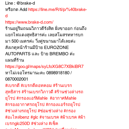
Line : @brake-d
หรือกด Add 
https://line.me/R/ti/p/%40brake-
d
https://www.brake-d.com/
ร้านอยู่ริมถนนวิภาวดีรังสิต ฝั่งขาออก ก่อนถึง
แยกไฟแดงสุทธิสารค่ะ เลยสโมสรทหารบก
มา 500 เมตรค่ะ วิ่งคู่ขนานมาได้เลยค่ะ
สังเกตุหน้าร้านมีป้าย EUROZONE 
AUTOPARTS และ ป้าย BREMBO ค่ะ
แผนที่ร้าน 
https://goo.gl/maps/syLfoXG8C7XBkiBR7
หาไม่เจอโทรมานะคะ 0898918180 / 
0870002001
#เบรกดี
#เบรกดีดอทคอม
#ร้านเบรก
สุทธิสาร
#ร้านเบรกวิภาวดี
#ร้านช่วงล่างรถ
ยุโรป
#กรองแอร์Mahle
#อากาศMahle
#กรองอากาศรถยุโรป
#กรองแอร์รถยุโรป
#ช่วงล่างรถยุโรป
#ซ่อมช่วงล่าง
#กรอง
#อะไหล่benz
#glc
#จานเบรค
#ผ้าเบรค
#ผ้า
เบรกglc250D
#ช่วงล่าง
#เช็ค