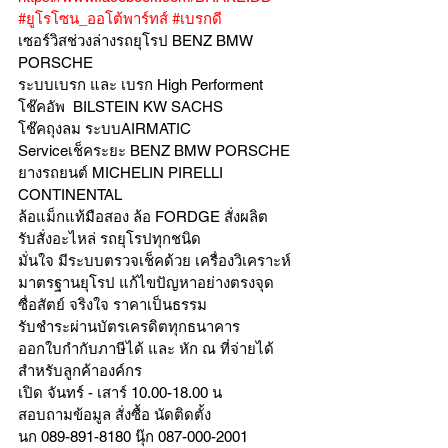
#ยูโรโซน_ออโต้พาร์ทส์
#เบรกดี
เซอร์วิสช่วงล่างรถยุโรป BENZ BMW 
PORSCHE
ระบบเบรก และ เบรก High Performent
โช๊คอัพ  BILSTEIN KW SACHS
โช๊คถุงลม ระบบAIRMATIC
Serviceเช็คระยะ BENZ BMW PORSCHE
ยางรถยนต์ MICHELIN PIRELLI 
CONTINENTAL
ล้อแม็กแท้มือสอง ล้อ FORDGE สั่งผลิต
รับสั่งอะไหล่ รถยุโรปทุกชนิด
มั่นใจ มีระบบตรวจเช็คด้วย เครื่องวิเคราะห์ 
มาตรฐานยุโรป แก้ไขปัญหาอย่างตรงจุด 
ซื่อสัตย์ จริงใจ ราคาเป็นธรรม
รับชำระผ่านบัตรเครดิตทุกธนาคาร 
ออกใบกำกับภาษีได้ และ หัก ณ ที่จ่ายได้
สำหรับลูกค้าองค์กร 
เปิด จันทร์ - เสาร์ 10.00-18.00 น
สอบถามข้อมูล สั่งซื้อ นัดติดตั้ง
นก 089-891-8180 นุ๊ก 087-000-2001