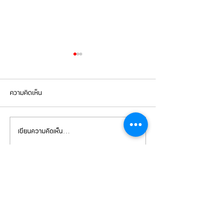
ความคิดเห็น
เขียนความคิดเห็น…
Mercedes Benz E350e เข้า
Mercedes Benz C
รับบริการเปลี่ยนจานเบรก ผ้า
รับบริการเปลี่ยนแบ
เบรกหน้า พร้อมเซ็นเซอร์
สำรอง
CONTACT
US