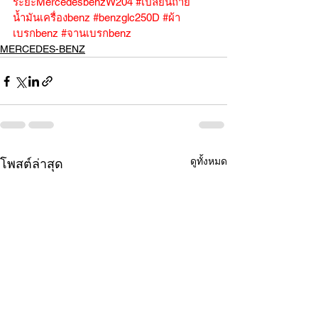
ระยะMercedesbenzW204
#เปลี่ยนถ่าย
น้ำมันเครื่องbenz
#benzglc250D
#ผ้า
เบรกbenz
#จานเบรกbenz
MERCEDES-BENZ
ดูทั้งหมด
โพสต์ล่าสุด