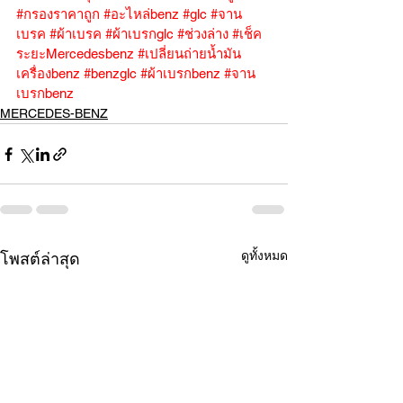
#กรองราคาถูก
#อะไหล่benz
#glc
#จาน
เบรค
#ผ้าเบรค
#ผ้าเบรกglc
#ช่วงล่าง
#เช็ค
ระยะMercedesbenz
#เปลี่ยนถ่ายน้ำมัน
เครื่องbenz
#benzglc
#ผ้าเบรกbenz
#จาน
เบรกbenz
MERCEDES-BENZ
ดูทั้งหมด
โพสต์ล่าสุด