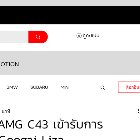
ดูคะแนน
OTION
BMW
SUBARU
MINI
ล็อกอิน
 นาที
MASERATI
LAMBORGHINI
MG C43 เข้ารับการ
 Googai Liza
HONDA
VOLKSWAGEN
JEEP