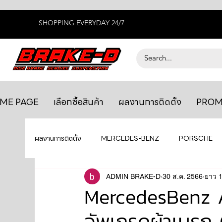
SHOPPING EVERYDAY 24/7
ME PAGE
เลือกซื้อสินค้า
ผลงานการติดตั้ง
PROM
ผลงานการติดตั้ง
MERCEDES-BENZ
PORSCHE
BENTLEY
LEXUS
ADMIN BRAKE-D
ยางรถยนต์
30 ส.ค. 2566
AUDI
ยาว 1
MercedesBenz A
อัพเกรดผ้าเบรก
GTR R35
MAHLE
MAZDA
TOYOTA