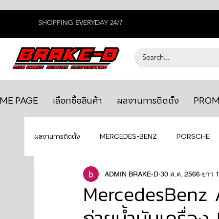
SHOPPING EVERYDAY 24/7
ME PAGE
เลือกซื้อสินค้า
ผลงานการติดตั้ง
PROM
ผลงานการติดตั้ง
MERCEDES-BENZ
PORSCHE
BENTLEY
LEXUS
ADMIN BRAKE-D
ยางรถยนต์
30 ส.ค. 2566
AUDI
ยาว 1
MercedesBenz A
ถ่ายน้ำมันเครื่
GTR R35
MAHLE
MAZDA
TOYOTA