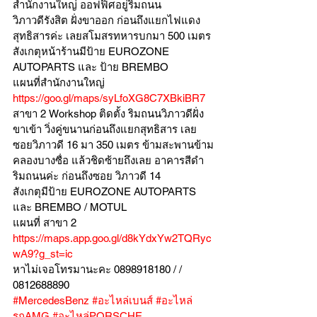
สำนักงานใหญ่ ออฟฟิศอยู่ริมถนน
วิภาวดีรังสิต ฝั่งขาออก ก่อนถึงแยกไฟแดง
สุทธิสารค่ะ เลยสโมสรทหารบกมา 500 เมตร
สังเกตุหน้าร้านมีป้าย EUROZONE 
AUTOPARTS และ ป้าย BREMBO 
แผนที่สำนักงานใหญ่ 
https://goo.gl/maps/syLfoXG8C7XBkiBR7
สาขา 2 Workshop ติดตั้ง ริมถนนวิภาวดีฝั่ง
ขาเข้า วิ่งคู่ขนานก่อนถึงแยกสุทธิสาร เลย
ซอยวิภาวดี 16 มา 350 เมตร ข้ามสะพานข้าม
คลองบางซื่อ แล้วชิดซ้ายถึงเลย อาคารสีดำ
ริมถนนค่ะ ก่อนถึงซอย วิภาวดี 14
สังเกตุมีป้าย EUROZONE AUTOPARTS 
และ BREMBO / MOTUL
แผนที่ สาขา 2 
https://maps.app.goo.gl/d8kYdxYw2TQRyc
wA9?g_st=ic
หาไม่เจอโทรมานะคะ 0898918180 / /  
0812688890
#MercedesBenz
#อะไหล่เบนส์
#อะไหล่
รถAMG
#อะไหล่PORSCHE