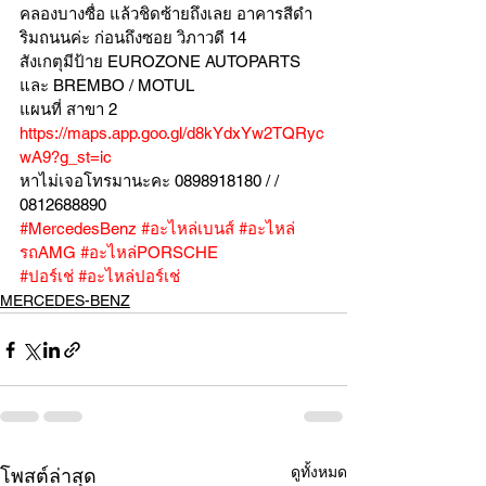
คลองบางซื่อ แล้วชิดซ้ายถึงเลย อาคารสีดำ
ริมถนนค่ะ ก่อนถึงซอย วิภาวดี 14
สังเกตุมีป้าย EUROZONE AUTOPARTS 
และ BREMBO / MOTUL
แผนที่ สาขา 2 
https://maps.app.goo.gl/d8kYdxYw2TQRyc
wA9?g_st=ic
หาไม่เจอโทรมานะคะ 0898918180 / /  
0812688890
#MercedesBenz
#อะไหล่เบนส์
#อะไหล่
รถAMG
#อะไหล่PORSCHE
#ปอร์เช่
#อะไหล่ปอร์เช่
MERCEDES-BENZ
ดูทั้งหมด
โพสต์ล่าสุด