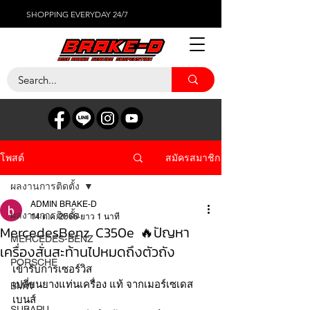
SHOPPING EVERYDAY 24/7
สมัครสมาชิก
โพสต์
ผลงานการติดตั้ง
ADMIN BRAKE-D
ผลงานการติดตั้ง
14 ต.ค. 2566
ยาว 1 นาที
MercedesBenz C350e 🔥ปัญหา
MERCEDES-BENZ
เครื่องสั่นสะท้านไปหมดถึงตัวถัง
PORSCHE
เข้ารับการเซอร์วิส 
เปลี่ยนยางแท่นเครื่อง แท้ จากเมอร์เซเดส
BMW
เบนส์
SUBARU