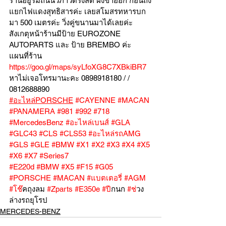
ร้านอยู่ริมถนนวิภาวดีรังสิต ฝั่งขาออก ก่อนถึง
แยกไฟแดงสุทธิสารค่ะ เลยสโมสรทหารบก
มา 500 เมตรค่ะ วิ่งคู่ขนานมาได้เลยค่ะ
สังเกตุหน้าร้านมีป้าย EUROZONE 
AUTOPARTS และ ป้าย BREMBO ค่ะ
แผนที่ร้าน 
https://goo.gl/maps/syLfoXG8C7XBkiBR7
หาไม่เจอโทรมานะคะ 0898918180 / /  
0812688890
#อะไหล่PORSCHE
#CAYENNE
#MACAN
#PANAMERA
#981
#992
#718
#MercedesBenz
#อะไหล่เบนส์
#GLA
#GLC43
#CLS
#CLS53
#อะไหล่รถAMG
#GLS
#GLE
#BMW
#X1
#X2
#X3
#X4
#X5
#X6
#X7
#Series7
#E220d
#BMW
#X5
#F15
#G05
#PORSCHE
#MACAN
#แบตเตอร
ี่ 
#AGM
#โช
๊คถุงลม 
#Zparts
#E350e
#ป
ีกนก 
#ช
่วง
ล่างรถยุโรป
MERCEDES-BENZ