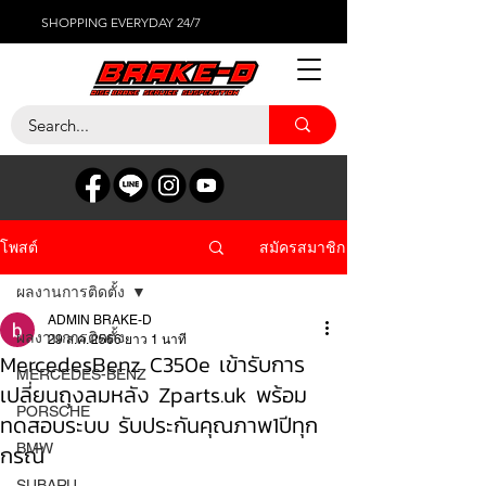
SHOPPING EVERYDAY 24/7
สมัครสมาชิก
โพสต์
ผลงานการติดตั้ง
ADMIN BRAKE-D
ผลงานการติดตั้ง
29 ส.ค. 2566
ยาว 1 นาที
MercedesBenz C350e เข้ารับการ
MERCEDES-BENZ
เปลี่ยนถุงลมหลัง Zparts.uk พร้อม
PORSCHE
ทดสอบระบบ รับประกันคุณภาพ1ปีทุก
กรณี
BMW
SUBARU