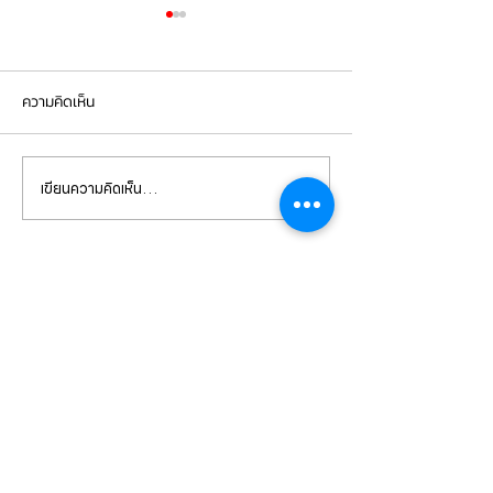
ความคิดเห็น
เขียนความคิดเห็น…
Mercedes Benz E350e เข้า
Mercedes Benz C
รับบริการเปลี่ยนจานเบรก ผ้า
รับบริการเปลี่ยนแบ
เบรกหน้า พร้อมเซ็นเซอร์
สำรอง
CONTACT
US
บริษัท ยูโรโซน ออโต้พาร์ทส์ จำกัด