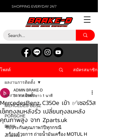
SHOPPING EVERYDAY 24/7
สมัครสมาชิก
โพสต์
ผลงานการติดตั้ง
ADMIN BRAKE-D
ผลงานการติดตั้ง
31 ส.ค. 2566
ยาว 1 นาที
MercedesBenz C350e เข้า ✅เซอร์วิส
MERCEDES-BENZ
เช็คถุงลมหลังรั่ว เปลี่ยนถุงลมหลัง
PORSCHE
คุณภาพสูง จาก Zparts.uk
BMW
รับประกันคุณภาพ1ปีทุกกรณี 
พร้อมด้วยการ ถ่ายน้ำมันเครื่อง MOTUL H 
SUBARU