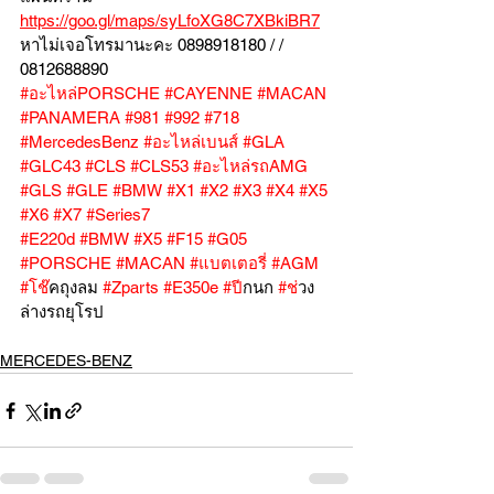
https://goo.gl/maps/syLfoXG8C7XBkiBR7
หาไม่เจอโทรมานะคะ 0898918180 / /  
0812688890
#อะไหล่PORSCHE
#CAYENNE
#MACAN
#PANAMERA
#981
#992
#718
#MercedesBenz
#อะไหล่เบนส์
#GLA
#GLC43
#CLS
#CLS53
#อะไหล่รถAMG
#GLS
#GLE
#BMW
#X1
#X2
#X3
#X4
#X5
#X6
#X7
#Series7
#E220d
#BMW
#X5
#F15
#G05
#PORSCHE
#MACAN
#แบตเตอร
ี่ 
#AGM
#โช
๊คถุงลม 
#Zparts
#E350e
#ป
ีกนก 
#ช
่วง
ล่างรถยุโรป
MERCEDES-BENZ