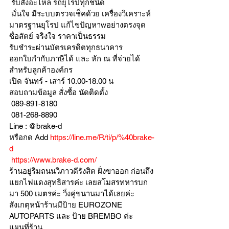
 รับสั่งอะไหล่ รถยุโรปทุกชนิด
 มั่นใจ มีระบบตรวจเช็คด้วย เครื่องวิเคราะห์ 
มาตรฐานยุโรป แก้ไขปัญหาwอย่างตรงจุด 
ซื่อสัตย์ จริงใจ ราคาเป็นธรรม
รับชำระผ่านบัตรเครดิตทุกธนาคาร 
ออกใบกำกับภาษีได้ และ หัก ณ ที่จ่ายได้
สำหรับลูกค้าองค์กร 
เปิด จันทร์ - เสาร์ 10.00-18.00 น
สอบถามข้อมูล สั่งซื้อ นัดติดตั้ง
 089-891-8180 
 081-268-8890
Line : @brake-d
หรือกด Add 
https://line.me/R/ti/p/%40brake-
d
https://www.brake-d.com/
ร้านอยู่ริมถนนวิภาวดีรังสิต ฝั่งขาออก ก่อนถึง
แยกไฟแดงสุทธิสารค่ะ เลยสโมสรทหารบก
มา 500 เมตรค่ะ วิ่งคู่ขนานมาได้เลยค่ะ
สังเกตุหน้าร้านมีป้าย EUROZONE 
AUTOPARTS และ ป้าย BREMBO ค่ะ
แผนที่ร้าน 