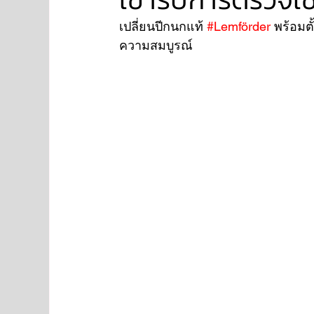
เปลี่ยนปีกนกแท้ 
#Lemförder
 พร้อมต
ความสมบูรณ์
NISSAN
FORD
JAGUAR
RANGE RO
Aston Martin