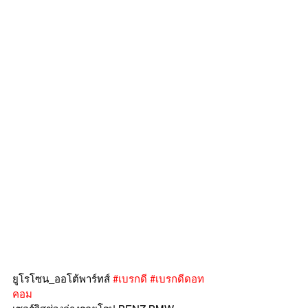
ยูโรโซน_ออโต้พาร์ทส์ 
#เบรกดี
#เบรกดีดอท
คอม