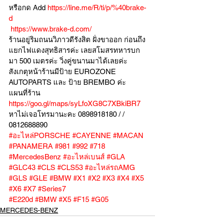
หรือกด Add 
https://line.me/R/ti/p/%40brake-
d
https://www.brake-d.com/
ร้านอยู่ริมถนนวิภาวดีรังสิต ฝั่งขาออก ก่อนถึง
แยกไฟแดงสุทธิสารค่ะ เลยสโมสรทหารบก
มา 500 เมตรค่ะ วิ่งคู่ขนานมาได้เลยค่ะ
สังเกตุหน้าร้านมีป้าย EUROZONE 
AUTOPARTS และ ป้าย BREMBO ค่ะ
แผนที่ร้าน 
https://goo.gl/maps/syLfoXG8C7XBkiBR7
หาไม่เจอโทรมานะคะ 0898918180 / /  
0812688890
#อะไหล่PORSCHE
#CAYENNE
#MACAN
#PANAMERA
#981
#992
#718
#MercedesBenz
#อะไหล่เบนส์
#GLA
#GLC43
#CLS
#CLS53
#อะไหล่รถAMG
#GLS
#GLE
#BMW
#X1
#X2
#X3
#X4
#X5
#X6
#X7
#Series7
#E220d
#BMW
#X5
#F15
#G05
MERCEDES-BENZ