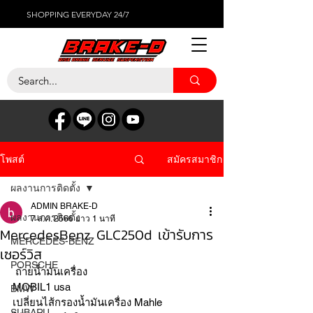
SHOPPING EVERYDAY 24/7
สมัครสมาชิก
โพสต์
ผลงานการติดตั้ง
ADMIN BRAKE-D
ผลงานการติดตั้ง
7 ส.ค. 2566
ยาว 1 นาที
MercedesBenz GLC250d เข้ารับการ
MERCEDES-BENZ
เซอร์วิส
PORSCHE
 ถ่ายน้ำมันเครื่อง
MOBIL1 usa
BMW
เปลี่ยนไส้กรองน้ำมันเครื่อง Mahle 
SUBARU