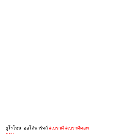
ยูโรโซน_ออโต้พาร์ทส์ 
#เบรกดี
#เบรกดีดอท