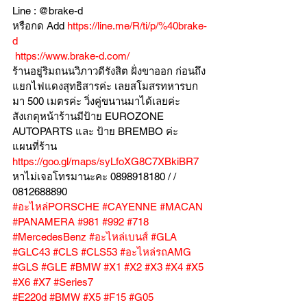
Line : @brake-d
หรือกด Add 
https://line.me/R/ti/p/%40brake-
d
https://www.brake-d.com/
ร้านอยู่ริมถนนวิภาวดีรังสิต ฝั่งขาออก ก่อนถึง
แยกไฟแดงสุทธิสารค่ะ เลยสโมสรทหารบก
มา 500 เมตรค่ะ วิ่งคู่ขนานมาได้เลยค่ะ
สังเกตุหน้าร้านมีป้าย EUROZONE 
AUTOPARTS และ ป้าย BREMBO ค่ะ
แผนที่ร้าน 
https://goo.gl/maps/syLfoXG8C7XBkiBR7
หาไม่เจอโทรมานะคะ 0898918180 / /  
0812688890
#อะไหล่PORSCHE
#CAYENNE
#MACAN
#PANAMERA
#981
#992
#718
#MercedesBenz
#อะไหล่เบนส์
#GLA
#GLC43
#CLS
#CLS53
#อะไหล่รถAMG
#GLS
#GLE
#BMW
#X1
#X2
#X3
#X4
#X5
#X6
#X7
#Series7
#E220d
#BMW
#X5
#F15
#G05