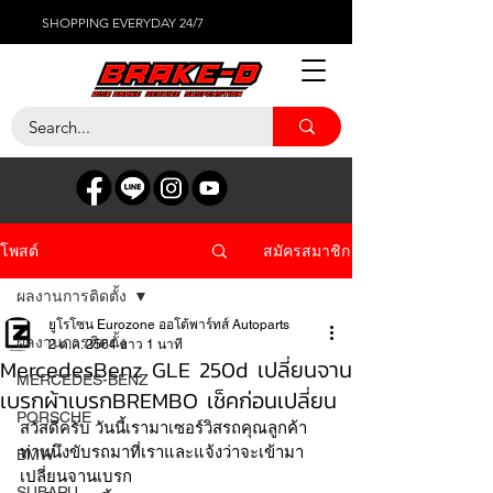
SHOPPING EVERYDAY 24/7
สมัครสมาชิก
โพสต์
ผลงานการติดตั้ง
ยูโรโซน Eurozone ออโต้พาร์ทส์ Autoparts
ผลงานการติดตั้ง
2 ต.ค. 2564
ยาว 1 นาที
MercedesBenz GLE 250d เปลี่ยนจาน
MERCEDES-BENZ
เบรกผ้าเบรกBREMBO เช็คก่อนเปลี่ยน
PORSCHE
สวัสดีครับ วันนี้เรามาเซอร์วิสรถคุณลูกค้า
ท่านนึงขับรถมาที่เราและแจ้งว่าจะเข้ามา
BMW
เปลี่ยนจานเบรก 
SUBARU