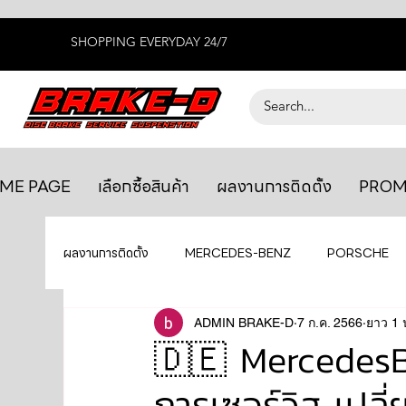
SHOPPING EVERYDAY 24/7
ME PAGE
เลือกซื้อสินค้า
ผลงานการติดตั้ง
PROM
ผลงานการติดตั้ง
MERCEDES-BENZ
PORSCHE
BENTLEY
LEXUS
ADMIN BRAKE-D
ยางรถยนต์
7 ก.ค. 2566
AUDI
ยาว 1 
🇩🇪 MercedesB
การเซอร์วิส เปลี
GTR R35
MAHLE
MAZDA
TOYOTA