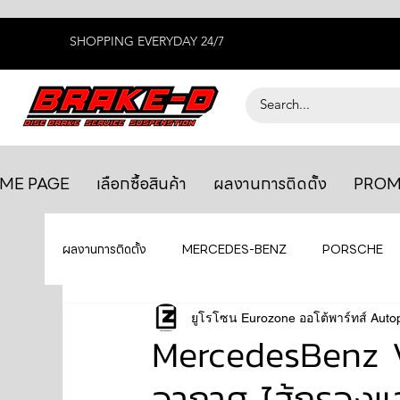
SHOPPING EVERYDAY 24/7
ME PAGE
เลือกซื้อสินค้า
ผลงานการติดตั้ง
PROM
ผลงานการติดตั้ง
MERCEDES-BENZ
PORSCHE
BENTLEY
LEXUS
ยูโรโซน Eurozone ออโต้พาร์ทส์ Auto
ยางรถยนต์
AUDI
MercedesBenz Vi
อากาศ ไส้กรองแอ
GTR R35
MAHLE
MAZDA
TOYOTA