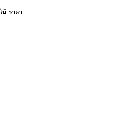
มโบ้  ราคา
VER
FERRARI
VOLVO