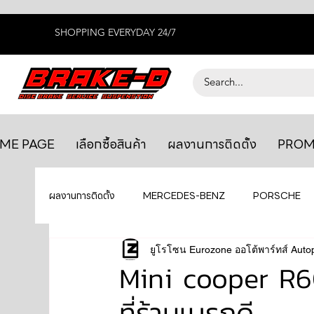
SHOPPING EVERYDAY 24/7
ME PAGE
เลือกซื้อสินค้า
ผลงานการติดตั้ง
PROM
ผลงานการติดตั้ง
MERCEDES-BENZ
PORSCHE
BENTLEY
LEXUS
ยูโรโซน Eurozone ออโต้พาร์ทส์ Auto
ยางรถยนต์
AUDI
Mini cooper R6
ที่ร้านเบรกดี
GTR R35
MAHLE
MAZDA
TOYOTA