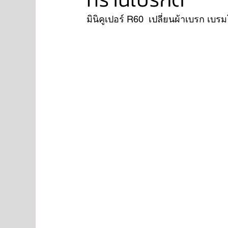
มินิคูเปอร์ R60  เปลี่ยนผ้าเบรก เบร
NISSAN
FORD
JAGUAR
RANGE RO
Aston Martin