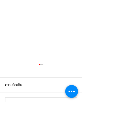
ความคิดเห็น
เขียนความคิดเห็น…
PORSCHE CAYENNE 958.2
Cayenne S hybr
เปลี่ยนยางขอบไฟหน้า
เข้ารับการเปลี่ยน