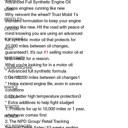
Advanced Full Synthetic Engine Oil
 Keeps engines running like new
MINI
Why reinvent the wheel? Trust Mobil 1’s 
BENTLEY
standard formulation to keep your engine 
running like new. Hit the road with peace of 
LEXUS
mind knowing you are using an advanced 
ยางรถยนต์
full synthetic motor oil that protects for 
10,000 miles between oil changes, 
AUDI
guaranteed1. It’s our 
#1
 selling motor oil at 
MASERATI
U.S. retail2 for a reason.
What you’re looking for in a motor oil:
LAMBORGHINI
* Advanced full synthetic formula
* Go 10,000 miles between oil changes1
GTR R35
* Helps extend engine life, even in severe 
MAHLE
conditions
* 10x better high temperature protection3
MAZDA
* Extra additives to help fight sludge4
TOYOTA
1. Protects for up to 10,000 miles or 1 year, 
whichever comes first
HONDA
2. The NPD Group/ Retail Tracking 
VOLKSWAGEN
Service/ Dollar Sales/ 52 weeks ending 