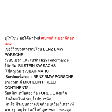
ยูโรโซน_ออโต้พาร์ทส์ 
#เบรกดี
#เบรกดีดอท
คอม
เซอร์วิสช่วงล่างรถยุโรป BENZ BMW 
PORSCHE
ระบบเบรก และ เบรก High Performance
โช๊คอัพ  BILSTEIN KW SACHS
 โช๊คถุงลม ระบบAIRMATIC
 Serviceเช็คระยะ BENZ BMW PORSCHE
ยางรถยนต์ MICHELIN PIRELLI 
CONTINENTAL
ล้อแม็กแท้มือสอง ล้อ FORDGE สั่งผลิต
 รับสั่งอะไหล่ รถยุโรปทุกชนิด
 มั่นใจ มีระบบตรวจเช็คด้วย เครื่องวิเคราะห์ 
มาตรฐานยุโรป แก้ไขปัญหาwอย่างตรงจุด 