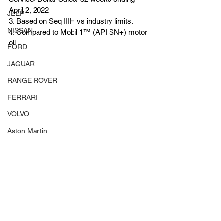
April 2, 2022
JEEP
3. Based on Seq IIIH vs industry limits.
NISSAN
4. Compared to Mobil 1™ (API SN+) motor 
oil
FORD
JAGUAR
RANGE ROVER
FERRARI
VOLVO
Aston Martin