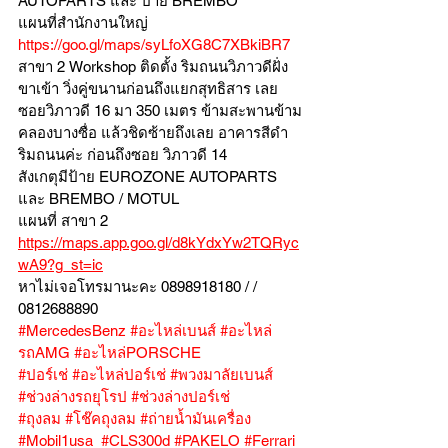
AUTOPARTS และ ป้าย BREMBO 
แผนที่สำนักงานใหญ่ 
https://goo.gl/maps/syLfoXG8C7XBkiBR7
สาขา 2 Workshop ติดตั้ง ริมถนนวิภาวดีฝั่ง
ขาเข้า วิ่งคู่ขนานก่อนถึงแยกสุทธิสาร เลย
ซอยวิภาวดี 16 มา 350 เมตร ข้ามสะพานข้าม
คลองบางซื่อ แล้วชิดซ้ายถึงเลย อาคารสีดำ
ริมถนนค่ะ ก่อนถึงซอย วิภาวดี 14
สังเกตุมีป้าย EUROZONE AUTOPARTS 
และ BREMBO / MOTUL
แผนที่ สาขา 2 
https://maps.app.goo.gl/d8kYdxYw2TQRyc
wA9?g_st=ic
หาไม่เจอโทรมานะคะ 0898918180 / /  
0812688890
#MercedesBenz
#อะไหล่เบนส์
#อะไหล่
รถAMG
#อะไหล่PORSCHE
#ปอร์เช่
#อะไหล่ปอร์เช่
#พวงมาลัยเบนส์
#ช่วงล่างรถยุโรป
#ช่วงล่างปอร์เช่
#ถุงลม
#โช๊คถุงลม
#ถ่ายน้ำมันเครื่อง
#Mobil1usa
#CLS300d
#PAKELO
#Ferrari