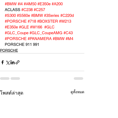
#BMW
#i4
#i4M50
#E350e
#A200
ACLASS 
#C238
#C257
#S300
#S560e
#BMW
#3Series
#C220d
#PORSCHE
#718
#BOXSTER
#W213
#E350e
#GLE
#W166
#GLC
#GLC_Coupe
#GLC_CoupeAMG
#C43
#PORSCHE
#PANAMERA
#BMW
#M4
PORSCHE 911 991
PORSCHE
ดูทั้งหมด
โพสต์ล่าสุด