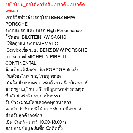
#ยูโรโซน_ออโต้พาร์ทส์
#เบรกดี
#เบรกดีด
อทคอม
เซอร์วิสช่วงล่างรถยุโรป BENZ BMW 
PORSCHE
ระบบเบรก และ เบรก High Performance
โช๊คอัพ  BILSTEIN KW SACHS
 โช๊คถุงลม ระบบAIRMATIC
 Serviceเช็คระยะ BENZ BMW PORSCHE
ยางรถยนต์ MICHELIN PIRELLI 
CONTINENTAL
ล้อแม็กแท้มือสอง ล้อ FORDGE สั่งผลิต
 รับสั่งอะไหล่ รถยุโรปทุกชนิด
 มั่นใจ มีระบบตรวจเช็คด้วย เครื่องวิเคราะห์ 
มาตรฐานยุโรป แก้ไขปัญหาwอย่างตรงจุด 
ซื่อสัตย์ จริงใจ ราคาเป็นธรรม
รับชำระผ่านบัตรเครดิตทุกธนาคาร 
ออกใบกำกับภาษีได้ และ หัก ณ ที่จ่ายได้
สำหรับลูกค้าองค์กร 
เปิด จันทร์ - เสาร์ 10.00-18.00 น
สอบถามข้อมูล สั่งซื้อ นัดติดตั้ง