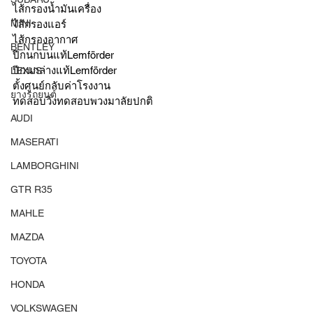
ไส้กรองน้ำมันเครื่อง
MINI
ไส้กรองแอร์
ไส้กรองอากาศ 
BENTLEY
ปีกนกบนแท้Lemförder 
ปีกนกล่างแท้Lemförder
LEXUS
ตั้งศูนย์กลับค่าโรงงาน
ยางรถยนต์
ทดสอบวิ่งทดสอบพวงมาลัยปกติ
AUDI
MASERATI
LAMBORGHINI
GTR R35
MAHLE
MAZDA
TOYOTA
HONDA
VOLKSWAGEN