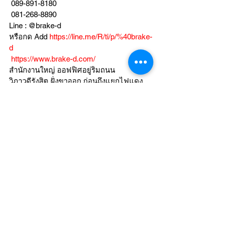
 089-891-8180 
 081-268-8890
Line : @brake-d
หรือกด Add 
https://line.me/R/ti/p/%40brake-
d
https://www.brake-d.com/
สำนักงานใหญ่ ออฟฟิศอยู่ริมถนน
วิภาวดีรังสิต ฝั่งขาออก ก่อนถึงแยกไฟแดง
สุทธิสารค่ะ เลยสโมสรทหารบกมา 500 เมตร
สังเกตุหน้าร้านมีป้าย EUROZONE 
AUTOPARTS และ ป้าย BREMBO 
แผนที่สำนักงานใหญ่ 
https://goo.gl/maps/syLfoXG8C7XBkiBR7
สาขา 2 Workshop ติดตั้ง ริมถนนวิภาวดีฝั่ง
ขาเข้า วิ่งคู่ขนานก่อนถึงแยกสุทธิสาร เลย
ซอยวิภาวดี 16 มา 350 เมตร ข้ามสะพานข้าม
คลองบางซื่อ แล้วชิดซ้ายถึงเลย อาคารสีดำ
ริมถนนค่ะ ก่อนถึงซอย วิภาวดี 14
สังเกตุมีป้าย EUROZONE AUTOPARTS 
และ BREMBO / MOTUL
แผนที่ สาขา 2 