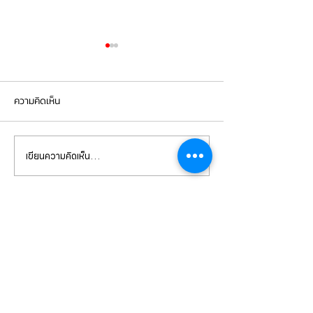
ความคิดเห็น
เขียนความคิดเห็น…
PORSCHE CAYENNE 958.2
Cayenne S hybr
เปลี่ยนยางขอบไฟหน้า
เข้ารับการเปลี่ยน
หน้า-หลังbrembo
CONTACT
US