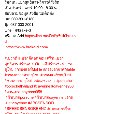
ริมถนน แยกสุทธิสาร-วิภาวดีรังสิต
เปิด จันทร์ - เสาร์ 10.00-18.00 น
สอบถามข้อมูล สั่งซื้อ นัดติดตั้ง
 นก 089-891-8180
นุ๊ก 087-000-2001
Line : @brake-d
หรือกด Add 
https://line.me/R/ti/p/%40brake-
d
https://www.brake-d.com/
#เบรกดี
#เบรกดีดอทคอม
#ร้านเบรก
สุทธิสาร
#ร้านเบรกวิภาวดี
#ร้านช่วงล่างรถ
ยุโรป
#กรองแอร์Mahle
#กรองอากาศMahle
#กรองอากาศรถยุโรป
#กรองแอร์รถยุโรป
#ช่วงล่างรถยุโรป
#ซ่อมช่วงล่าง
#porsche
#porschethailand
#cayenne
#cayenne958
#จานเบรกcayenne958
#ผ้าเบรกporsche
#ผ้าเบรกcayenne
#จาน
เบรกcayenne
#ABSSENSOR
#SPEEDSENSORBENZ
#แบตเตอร์รี่รถ