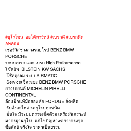
#ยูโรโซน_ออโต้พาร์ทส์
#เบรกดี
#เบรกดีด
อทคอม
เซอร์วิสช่วงล่างรถยุโรป BENZ BMW 
PORSCHE
ระบบเบรก และ เบรก High Performance
โช๊คอัพ  BILSTEIN KW SACHS
 โช๊คถุงลม ระบบAIRMATIC
 Serviceเช็คระยะ BENZ BMW PORSCHE  
ยางรถยนต์ MICHELIN PIRELLI 
CONTINENTAL
ล้อแม็กแท้มือสอง ล้อ FORDGE สั่งผลิต
 รับสั่งอะไหล่ รถยุโรปทุกชนิด
 มั่นใจ มีระบบตรวจเช็คด้วย เครื่องวิเคราะห์ 
มาตรฐานยุโรป แก้ไขปัญหาwอย่างตรงจุด 
ซื่อสัตย์ จริงใจ ราคาเป็นธรรม