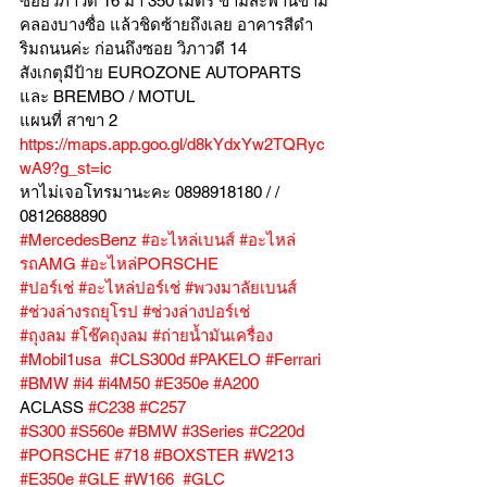
ซอยวิภาวดี 16 มา 350 เมตร ข้ามสะพานข้าม
คลองบางซื่อ แล้วชิดซ้ายถึงเลย อาคารสีดำ
ริมถนนค่ะ ก่อนถึงซอย วิภาวดี 14
สังเกตุมีป้าย EUROZONE AUTOPARTS 
และ BREMBO / MOTUL
แผนที่ สาขา 2 
https://maps.app.goo.gl/d8kYdxYw2TQRyc
wA9?g_st=ic
หาไม่เจอโทรมานะคะ 0898918180 / /  
0812688890
#MercedesBenz
#อะไหล่เบนส์
#อะไหล่
รถAMG
#อะไหล่PORSCHE
#ปอร์เช่
#อะไหล่ปอร์เช่
#พวงมาลัยเบนส์
#ช่วงล่างรถยุโรป
#ช่วงล่างปอร์เช่
#ถุงลม
#โช๊คถุงลม
#ถ่ายน้ำมันเครื่อง
#Mobil1usa
#CLS300d
#PAKELO
#Ferrari
#BMW
#i4
#i4M50
#E350e
#A200
ACLASS 
#C238
#C257
#S300
#S560e
#BMW
#3Series
#C220d
#PORSCHE
#718
#BOXSTER
#W213
#E350e
#GLE
#W166
#GLC