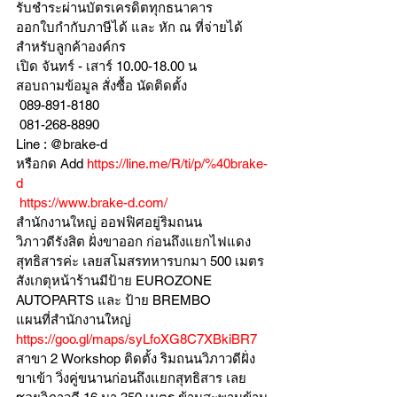
รับชำระผ่านบัตรเครดิตทุกธนาคาร 
ออกใบกำกับภาษีได้ และ หัก ณ ที่จ่ายได้
สำหรับลูกค้าองค์กร 
เปิด จันทร์ - เสาร์ 10.00-18.00 น
สอบถามข้อมูล สั่งซื้อ นัดติดตั้ง
 089-891-8180 
 081-268-8890
Line : @brake-d
หรือกด Add 
https://line.me/R/ti/p/%40brake-
d
https://www.brake-d.com/
สำนักงานใหญ่ ออฟฟิศอยู่ริมถนน
วิภาวดีรังสิต ฝั่งขาออก ก่อนถึงแยกไฟแดง
สุทธิสารค่ะ เลยสโมสรทหารบกมา 500 เมตร
สังเกตุหน้าร้านมีป้าย EUROZONE 
AUTOPARTS และ ป้าย BREMBO 
แผนที่สำนักงานใหญ่ 
https://goo.gl/maps/syLfoXG8C7XBkiBR7
สาขา 2 Workshop ติดตั้ง ริมถนนวิภาวดีฝั่ง
ขาเข้า วิ่งคู่ขนานก่อนถึงแยกสุทธิสาร เลย