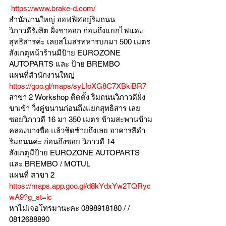
https://www.brake-d.com/
สำนักงานใหญ่ ออฟฟิศอยู่ริมถนน
วิภาวดีรังสิต ฝั่งขาออก ก่อนถึงแยกไฟแดง
สุทธิสารค่ะ เลยสโมสรทหารบกมา 500 เมตร
สังเกตุหน้าร้านมีป้าย EUROZONE 
AUTOPARTS และ ป้าย BREMBO 
แผนที่สำนักงานใหญ่ 
https://goo.gl/maps/syLfoXG8C7XBkiBR7
สาขา 2 Workshop ติดตั้ง ริมถนนวิภาวดีฝั่ง
ขาเข้า วิ่งคู่ขนานก่อนถึงแยกสุทธิสาร เลย
ซอยวิภาวดี 16 มา 350 เมตร ข้ามสะพานข้าม
คลองบางซื่อ แล้วชิดซ้ายถึงเลย อาคารสีดำ
ริมถนนค่ะ ก่อนถึงซอย วิภาวดี 14
สังเกตุมีป้าย EUROZONE AUTOPARTS 
และ BREMBO / MOTUL
แผนที่ สาขา 2 
https://maps.app.goo.gl/d8kYdxYw2TQRyc
wA9?g_st=ic
หาไม่เจอโทรมานะคะ 0898918180 / /  
0812688890