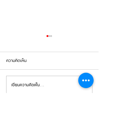
ความคิดเห็น
เขียนความคิดเห็น…
PORSCHE CAYENNE 958.2
Cayenne S hybr
เปลี่ยนยางขอบไฟหน้า
เข้ารับการเปลี่ยน
หน้า-หลังbrembo
CONTACT