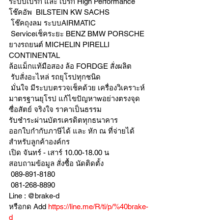
ระบบเบรก และ เบรก High Performance
โช๊คอัพ  BILSTEIN KW SACHS
 โช๊คถุงลม ระบบAIRMATIC
 Serviceเช็คระยะ BENZ BMW PORSCHE
ยางรถยนต์ MICHELIN PIRELLI 
CONTINENTAL
ล้อแม็กแท้มือสอง ล้อ FORDGE สั่งผลิต
 รับสั่งอะไหล่ รถยุโรปทุกชนิด
 มั่นใจ มีระบบตรวจเช็คด้วย เครื่องวิเคราะห์ 
มาตรฐานยุโรป แก้ไขปัญหาwอย่างตรงจุด 
ซื่อสัตย์ จริงใจ ราคาเป็นธรรม
รับชำระผ่านบัตรเครดิตทุกธนาคาร 
ออกใบกำกับภาษีได้ และ หัก ณ ที่จ่ายได้
สำหรับลูกค้าองค์กร 
เปิด จันทร์ - เสาร์ 10.00-18.00 น
สอบถามข้อมูล สั่งซื้อ นัดติดตั้ง
 089-891-8180 
 081-268-8890
Line : @brake-d
หรือกด Add 
https://line.me/R/ti/p/%40brake-
d