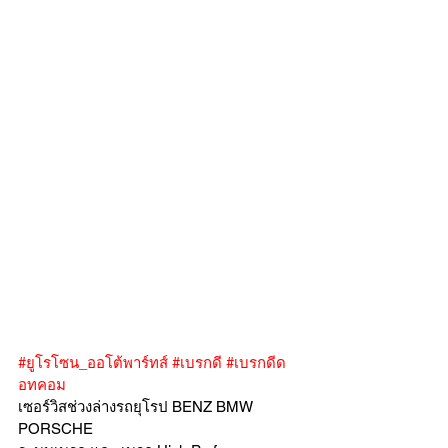
#ยูโรโซน_ออโต้พาร์ทส์
#เบรกดี
#เบรกดีด
อทคอม
เซอร์วิสช่วงล่างรถยุโรป BENZ BMW 
PORSCHE