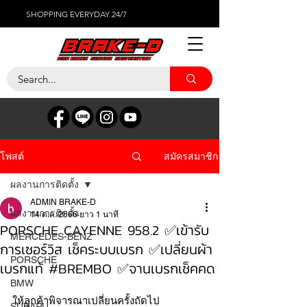
SHOPPING EVERYDAY 24/7
สมัครสมาชิก
โพสต์
ผลงานการติดตั้ง
ADMIN BRAKE-D
ผลงานการติดตั้ง
14 ต.ค. 2566
ยาว 1 นาที
PORSCHE CAYENNE 958.2 ✅เข้ารับ
MERCEDES-BENZ
การเซอร์วิส เช็คระบบเบรก ✅เปลี่ยนผ้า
PORSCHE
เบรกแท้ #BREMBO ✅จานเบรกเช็คคด
BMW
ให้ลูกค้าพิจารณาเปลี่ยนครั้งถัดไป
SUBARU