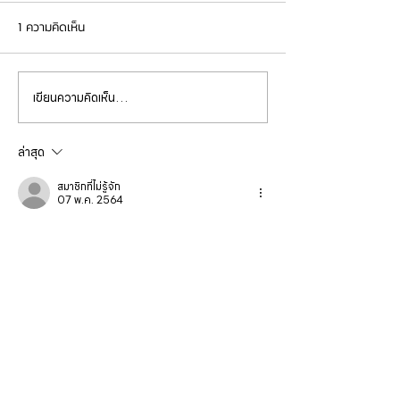
1 ความคิดเห็น
เขียนความคิดเห็น…
PORSCHE CAYENNE 958.2
Cayenne S hybr
เปลี่ยนยางขอบไฟหน้า
เข้ารับการเปลี่ยน
หน้า-หลังbrembo
ล่าสุด
สมาชิกที่ไม่รู้จัก
07 พ.ค. 2564