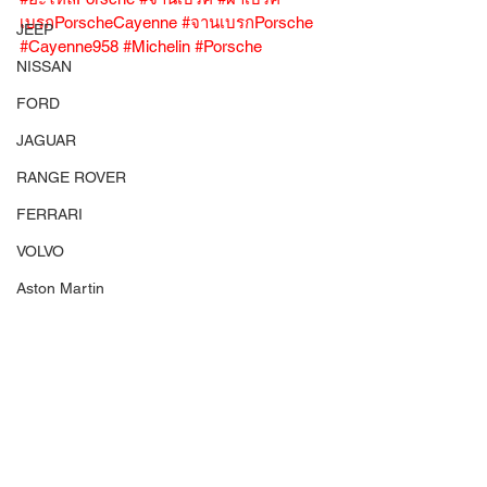
เบรกPorscheCayenne
#จานเบรกPorsche
JEEP
#Cayenne958
#Michelin
#Porsche
NISSAN
FORD
JAGUAR
RANGE ROVER
FERRARI
VOLVO
Aston Martin