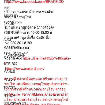
https://www.facebook.com/BRAKE.DD
MINI
บริการจานเบรค ผ้าเบรค ช่วงล่าง
BENTLEY
รถญี่ปุ่น / รถยุโรป
เบรกดี.com
LEXUS
ริมถนน แยกสุทธิสาร-วิภาวดีรังสิต
ยางรถยนต์
เปิด จันทร์ - เสาร์ 10.00-18.00 น
สอบถามข้อมูล สั่งซื้อ นัดติดตั้ง
AUDI
 นก 089-891-8180
MASERATI
นุ๊ก 087-000-2001
Line : @brake-d
LAMBORGHINI
หรือกด Add 
https://line.me/R/ti/p/%40brake-
d
GTR R35
https://www.brake-d.com/
MAHLE
#เบรกดี
#เบรกดีดอทคอม
#ร้านเบรก
#ยาง
MAZDA
รถยุโรป
#เปลี่ยนยางรถยุโรปสุทธิสาร
#ร้าน
TOYOTA
เบรกวิภาวดี
#ร้านช่วงล่างรถยุโรป
#กรอง
แอร์Mahle
#อากาศMahle
#กรองอากาศรถ
HONDA
ยุโรป
#กรองแอร์รถยุโรป
#ช่วงล่างรถยุโรป
VOLKSWAGEN
#อะไหล่Porsche
#จานเบรค
#ผ้าเบรค