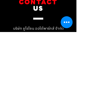
CONTACT
US
บริษัท ยูโรโซน ออโต้พาร์ทส์ จำกัด
101 ซอยรามอินทรา 14
แขวงท่าแร้ง เขตบางเขน กทม 10230
089-891-8180
081-268-8890
087-000-2001
LINE OA : @BRAKE-D
LINE OA : @EUROZONE