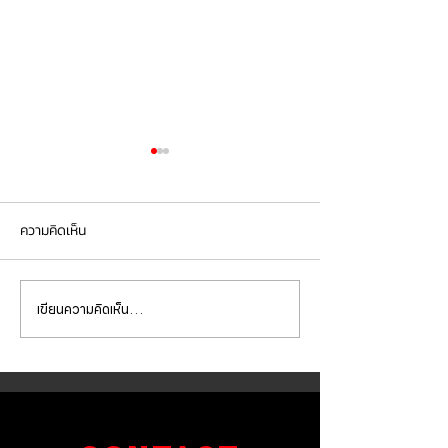
ความคิดเห็น
เขียนความคิดเห็น…
PORSCHE CAYENNE 958.2
Cayenne S hybr
เปลี่ยนยางขอบไฟหน้า
เข้ารับการเปลี่ยน
หน้า-หลังbrembo