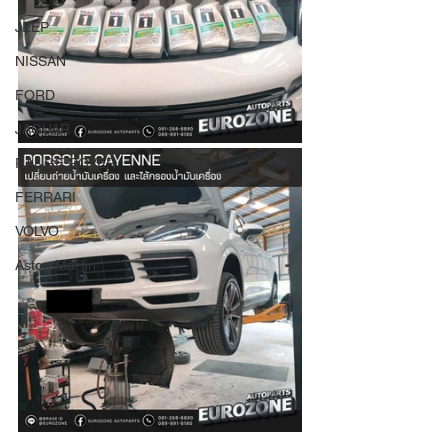
JEEP
NISSAN
FORD
JAGUAR
RANGE ROVER
FERRARI
VOLVO
Aston Martin