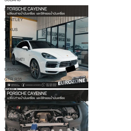
MINI
BENTLEY
LEXUS
ยางรถยนต์
AUDI
MASERATI
LAMBORGHINI
GTR R35
MAHLE
MAZDA
TOYOTA
HONDA
VOLKSWAGEN