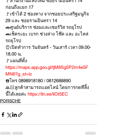
🚩สำนักงานแห่งใหม่ ซอยรามอินทรา 14 
ก่อนถึงแยก 17
🚩เข้าได้ 2 ช่องทาง จากซอยประเสริฐมนูกิจ 
29 และ ซอยรามอินทรา 14
🚗ศูนย์บริการ ซ่อมและเซอร์วิส รถยุโรป
🚗เช็คระยะ เบรก ช่วงล่าง โช๊ค และ อะไหล่
รถยุโรป
⏰เปิดทำการ วันจันทร์ - วันเสาร์ เวลา 09.00-
18.00 น.
🚩แผนที่ตั้ง 
https://maps.app.goo.gl/tjM8Sg5P2m4e5F
MN6?g_st=ic
☎️โทร 0898918180 / 0812688890
🙏🏻ลูกค้าสามารถแอดไลน์ โดยการกดที่ลิ้ง
นี้ได้เลยค่ะ 
https://lin.ee/liOt5EC
PORSCHE