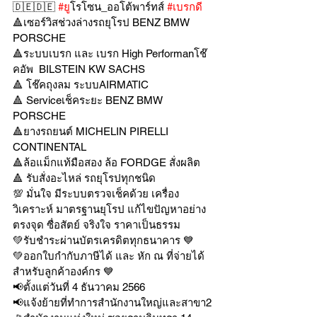
🇩🇪🇩🇪 
#ย
ูโรโซน_ออโต้พาร์ทส์ 
#เบรกด
🔺เซอร์วิสช่วงล่างรถยุโรป BENZ BMW 
PORSCHE
🔺ระบบเบรก และ เบรก High Performanโช๊
คอัพ  BILSTEIN KW SACHS
🔺 โช๊คถุงลม ระบบAIRMATIC
🔺 Serviceเช็คระยะ BENZ BMW 
PORSCHE
🔺ยางรถยนต์ MICHELIN PIRELLI 
CONTINENTAL
🔺ล้อแม็กแท้มือสอง ล้อ FORDGE สั่งผลิต
🔺 รับสั่งอะไหล่ รถยุโรปทุกชนิด
💯 มั่นใจ มีระบบตรวจเช็คด้วย เครื่อง
วิเคราะห์ มาตรฐานยุโรป แก้ไขปัญหาอย่าง
ตรงจุด ซื่อสัตย์ จริงใจ ราคาเป็นธรรม
💚รับชำระผ่านบัตรเครดิตทุกธนาคาร 💙
💚ออกใบกำกับภาษีได้ และ หัก ณ ที่จ่ายได้
สำหรับลูกค้าองค์กร 💙
📢ตั้งแต่วันที่ 4 ธันวาคม 2566
📢แจ้งย้ายที่ทำการสำนักงานใหญ่และสาขา2