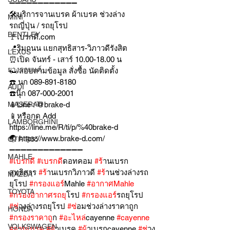
➖➖➖➖➖➖➖➖➖➖➖➖
🛠บริการจานเบรค ผ้าเบรค ช่วงล่าง
MINI
รถญี่ปุ่น / รถยุโรป
BENTLEY
🚩เบรกดี.com
📍ริมถนน แยกสุทธิสาร-วิภาวดีรังสิต
LEXUS
⏰เปิด จันทร์ - เสาร์ 10.00-18.00 น
ยางรถยนต์
🏎สอบถามข้อมูล สั่งซื้อ นัดติดตั้ง
☎️ นก 089-891-8180
AUDI
☎️นุ๊ก 087-000-2001
MASERATI
📱Line : @brake-d
📱หรือกด Add 
LAMBORGHINI
https://line.me/R/ti/p/%40brake-d
🌏 https://www.brake-d.com/
GTR R35
➖➖➖➖➖➖➖➖➖➖➖➖➖
MAHLE
#เบรกด
ี 
#เบรกด
ีดอทคอม 
#ร
้านเบรก
สุทธิสาร 
#ร
้านเบรกวิภาวดี 
#ร
้านช่วงล่างรถ
MAZDA
ยุโรป 
#กรองแอร
์Mahle 
#อากาศMahle
TOYOTA
#กรองอากาศรถย
ุโรป 
#กรองแอร
์รถยุโรป 
#ช
่วงล่างรถยุโรป 
#ซ
่อมช่วงล่างราคาถูก 
HONDA
#กรองราคาถ
ูก 
#อะไหล
่cayenne 
#cayenne
VOLKSWAGEN
#จานเบรค
#ผ
้าเบรค 
#ผ
้าเบรกcayenne 
#ช
่วง