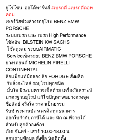
ยูโรโซน_ออโต้พาร์ทส์ 
#เบรกดี
#เบรกดีดอท
คอม
เซอร์วิสช่วงล่างรถยุโรป BENZ BMW 
PORSCHE
ระบบเบรก และ เบรก High Performance
โช๊คอัพ  BILSTEIN KW SACHS
 โช๊คถุงลม ระบบAIRMATIC
 Serviceเช็คระยะ BENZ BMW PORSCHE
ยางรถยนต์ MICHELIN PIRELLI 
CONTINENTAL
ล้อแม็กแท้มือสอง ล้อ FORDGE สั่งผลิต
 รับสั่งอะไหล่ รถยุโรปทุกชนิด
 มั่นใจ มีระบบตรวจเช็คด้วย เครื่องวิเคราะห์ 
มาตรฐานยุโรป แก้ไขปัญหาwอย่างตรงจุด 
ซื่อสัตย์ จริงใจ ราคาเป็นธรรม
รับชำระผ่านบัตรเครดิตทุกธนาคาร 
ออกใบกำกับภาษีได้ และ หัก ณ ที่จ่ายได้
สำหรับลูกค้าองค์กร 
เปิด จันทร์ - เสาร์ 10.00-18.00 น
สอบถามข้อมูล สั่งซื้อ นัดติดตั้ง