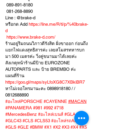
 089-891-8180 
 081-268-8890
Line : @brake-d
หรือกด Add 
https://line.me/R/ti/p/%40brake-
d
https://www.brake-d.com/
ร้านอยู่ริมถนนวิภาวดีรังสิต ฝั่งขาออก ก่อนถึง
แยกไฟแดงสุทธิสารค่ะ เลยสโมสรทหารบก
มา 500 เมตรค่ะ วิ่งคู่ขนานมาได้เลยค่ะ
สังเกตุหน้าร้านมีป้าย EUROZONE 
AUTOPARTS และ ป้าย BREMBO ค่ะ
แผนที่ร้าน 
https://goo.gl/maps/syLfoXG8C7XBkiBR7
หาไม่เจอโทรมานะคะ 0898918180 / /  
0812688890
#อะไหล่PORSCHE
#CAYENNE
#MACAN
#PANAMERA
#981
#992
#718
#MercedesBenz
#อะไหล่เบนส์
#GLA
#GLC43
#CLS
#CLS53
#อะไหล่รถAMG
#GLS
#GLE
#BMW
#X1
#X2
#X3
#X4
#X5