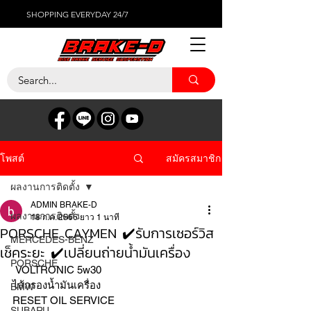
SHOPPING EVERYDAY 24/7
สมัครสมาชิก
โพสต์
ผลงานการติดตั้ง
ADMIN BRAKE-D
ผลงานการติดตั้ง
18 ก.ค. 2566
ยาว 1 นาที
PORSCHE CAYMEN ✔️รับการเซอร์วิส
MERCEDES-BENZ
เช็คระยะ ✔️เปลี่ยนถ่ายน้ำมันเครื่อง
PORSCHE
 VOLTRONIC 5w30 
ไส้กรองน้ำมันเครื่อง 
BMW
RESET OIL SERVICE 
SUBARU