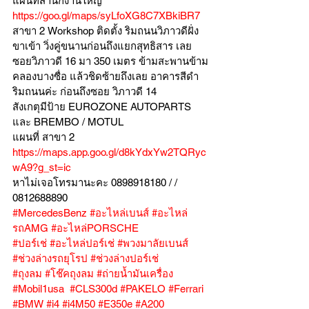
แผนที่สำนักงานใหญ่ 
https://goo.gl/maps/syLfoXG8C7XBkiBR7
สาขา 2 Workshop ติดตั้ง ริมถนนวิภาวดีฝั่ง
ขาเข้า วิ่งคู่ขนานก่อนถึงแยกสุทธิสาร เลย
ซอยวิภาวดี 16 มา 350 เมตร ข้ามสะพานข้าม
คลองบางซื่อ แล้วชิดซ้ายถึงเลย อาคารสีดำ
ริมถนนค่ะ ก่อนถึงซอย วิภาวดี 14
สังเกตุมีป้าย EUROZONE AUTOPARTS 
และ BREMBO / MOTUL
แผนที่ สาขา 2 
https://maps.app.goo.gl/d8kYdxYw2TQRyc
wA9?g_st=ic
หาไม่เจอโทรมานะคะ 0898918180 / /  
0812688890
#MercedesBenz
#อะไหล่เบนส์
#อะไหล่
รถAMG
#อะไหล่PORSCHE
#ปอร์เช่
#อะไหล่ปอร์เช่
#พวงมาลัยเบนส์
#ช่วงล่างรถยุโรป
#ช่วงล่างปอร์เช่
#ถุงลม
#โช๊คถุงลม
#ถ่ายน้ำมันเครื่อง
#Mobil1usa
#CLS300d
#PAKELO
#Ferrari
#BMW
#i4
#i4M50
#E350e
#A200