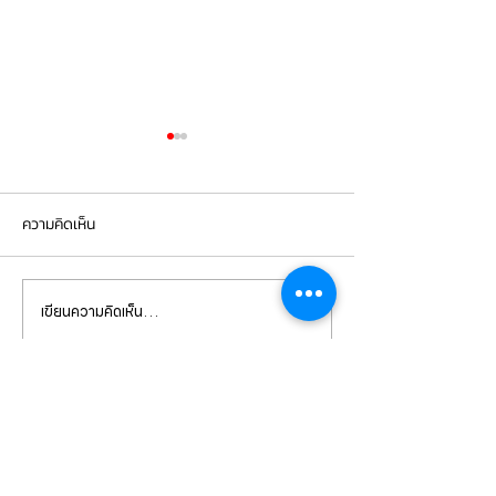
ความคิดเห็น
เขียนความคิดเห็น…
PORSCHE CAYENNE 958.2
Cayenne S hybr
เปลี่ยนยางขอบไฟหน้า
เข้ารับการเปลี่ยน
หน้า-หลังbrembo
CONTACT