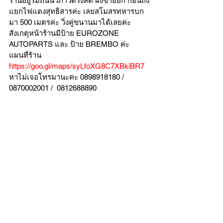
ร้านอยู่ริมถนนวิภาวดีรังสิต ฝั่งขาออก ก่อนถึง
แยกไฟแดงสุทธิสารค่ะ เลยสโมสรทหารบก
มา 500 เมตรค่ะ วิ่งคู่ขนานมาได้เลยค่ะ
สังเกตุหน้าร้านมีป้าย EUROZONE 
AUTOPARTS และ ป้าย BREMBO ค่ะ
แผนที่ร้าน 
https://goo.gl/maps/syLfoXG8C7XBkiBR7
หาไม่เจอโทรมานะคะ 0898918180 / 
0870002001 /  0812688890