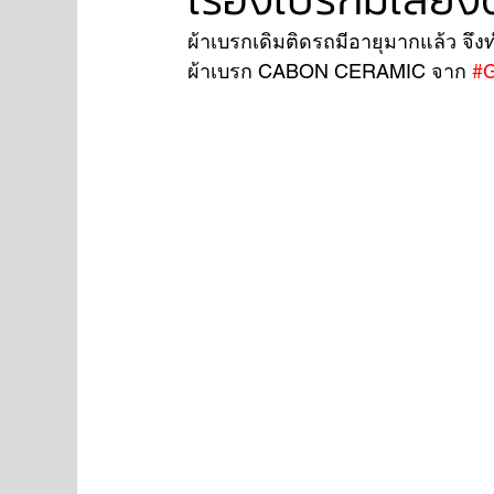
ผ้าเบรกเดิมติดรถมีอายุมากแล้ว จึง
ผ้าเบรก CABON CERAMIC จาก 
#G
NISSAN
FORD
JAGUAR
RANGE RO
Aston Martin