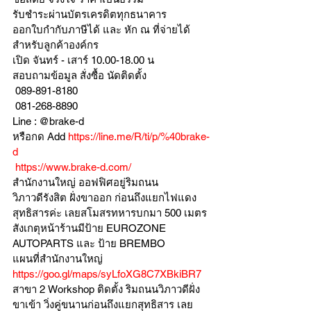
รับชำระผ่านบัตรเครดิตทุกธนาคาร 
ออกใบกำกับภาษีได้ และ หัก ณ ที่จ่ายได้
สำหรับลูกค้าองค์กร 
เปิด จันทร์ - เสาร์ 10.00-18.00 น
สอบถามข้อมูล สั่งซื้อ นัดติดตั้ง
 089-891-8180 
 081-268-8890
Line : @brake-d
หรือกด Add 
https://line.me/R/ti/p/%40brake-
d
https://www.brake-d.com/
สำนักงานใหญ่ ออฟฟิศอยู่ริมถนน
วิภาวดีรังสิต ฝั่งขาออก ก่อนถึงแยกไฟแดง
สุทธิสารค่ะ เลยสโมสรทหารบกมา 500 เมตร
สังเกตุหน้าร้านมีป้าย EUROZONE 
AUTOPARTS และ ป้าย BREMBO 
แผนที่สำนักงานใหญ่ 
https://goo.gl/maps/syLfoXG8C7XBkiBR7
สาขา 2 Workshop ติดตั้ง ริมถนนวิภาวดีฝั่ง
ขาเข้า วิ่งคู่ขนานก่อนถึงแยกสุทธิสาร เลย