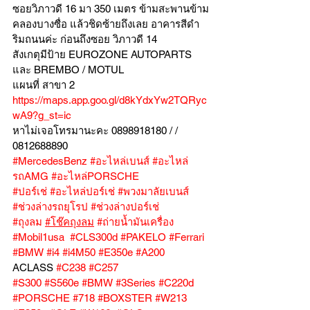
ซอยวิภาวดี 16 มา 350 เมตร ข้ามสะพานข้าม
คลองบางซื่อ แล้วชิดซ้ายถึงเลย อาคารสีดำ
ริมถนนค่ะ ก่อนถึงซอย วิภาวดี 14
สังเกตุมีป้าย EUROZONE AUTOPARTS 
และ BREMBO / MOTUL
แผนที่ สาขา 2 
https://maps.app.goo.gl/d8kYdxYw2TQRyc
wA9?g_st=ic
หาไม่เจอโทรมานะคะ 0898918180 / /  
0812688890
#MercedesBenz
#อะไหล่เบนส์
#อะไหล่
รถAMG
#อะไหล่PORSCHE
#ปอร์เช่
#อะไหล่ปอร์เช่
#พวงมาลัยเบนส์
#ช่วงล่างรถยุโรป
#ช่วงล่างปอร์เช่
#ถุงลม
#โช๊คถุงลม
#ถ่ายน้ำมันเครื่อง
#Mobil1usa
#CLS300d
#PAKELO
#Ferrari
#BMW
#i4
#i4M50
#E350e
#A200
ACLASS 
#C238
#C257
#S300
#S560e
#BMW
#3Series
#C220d
#PORSCHE
#718
#BOXSTER
#W213