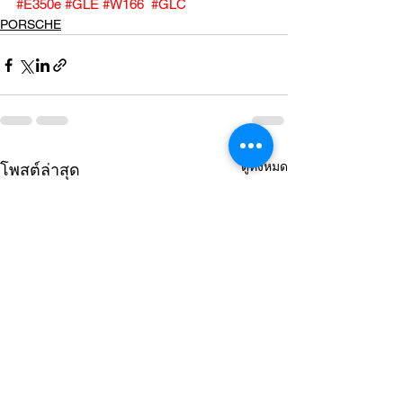
#E350e
#GLE
#W166
#GLC
PORSCHE
ดูทั้งหมด
โพสต์ล่าสุด