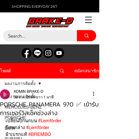
SHOPPING EVERYDAY 24/7
สมัครสมาชิก
โพสต์
ผลงานการติดตั้ง
ADMIN BRAKE-D
ผลงานการติดตั้ง
30 ต.ค. 2566
ยาว 1 นาที
PORSCHE PANAMERA 970 ✅ เข้ารับ
MERCEDES-BENZ
การเซอร์วิสเช็คช่วงล่าง
PORSCHE
เปลี่ยนปีกนกบน 
#Lemförder
ปีกนกล่าง 
#Lemförder
BMW
ผ้าเบรกแท้ 
#BREMBO
SUBARU