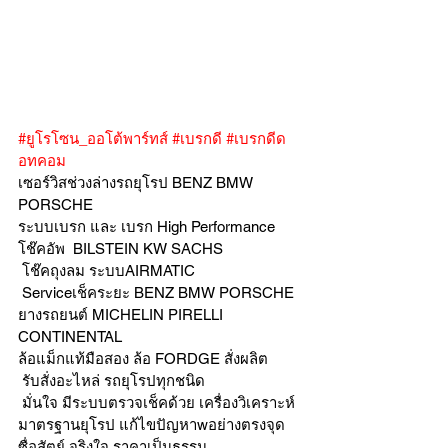
#ยูโรโซน_ออโต้พาร์ทส์
#เบรกดี
#เบรกดีด
อทคอม
เซอร์วิสช่วงล่างรถยุโรป BENZ BMW 
PORSCHE
ระบบเบรก และ เบรก High Performance
โช๊คอัพ  BILSTEIN KW SACHS
 โช๊คถุงลม ระบบAIRMATIC
 Serviceเช็คระยะ BENZ BMW PORSCHE  
ยางรถยนต์ MICHELIN PIRELLI 
CONTINENTAL
ล้อแม็กแท้มือสอง ล้อ FORDGE สั่งผลิต
 รับสั่งอะไหล่ รถยุโรปทุกชนิด
 มั่นใจ มีระบบตรวจเช็คด้วย เครื่องวิเคราะห์ 
มาตรฐานยุโรป แก้ไขปัญหาwอย่างตรงจุด 
ซื่อสัตย์ จริงใจ ราคาเป็นธรรม