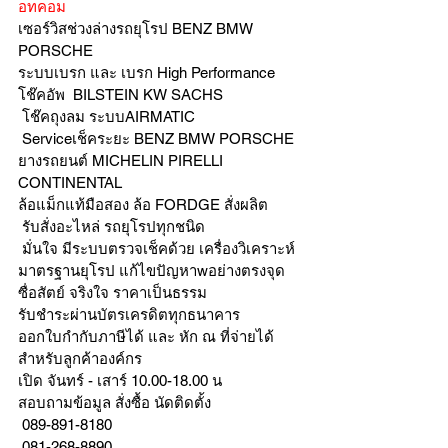
อทคอม
เซอร์วิสช่วงล่างรถยุโรป BENZ BMW 
PORSCHE
ระบบเบรก และ เบรก High Performance
โช๊คอัพ  BILSTEIN KW SACHS
 โช๊คถุงลม ระบบAIRMATIC
 Serviceเช็คระยะ BENZ BMW PORSCHE  
ยางรถยนต์ MICHELIN PIRELLI 
CONTINENTAL
ล้อแม็กแท้มือสอง ล้อ FORDGE สั่งผลิต
 รับสั่งอะไหล่ รถยุโรปทุกชนิด
 มั่นใจ มีระบบตรวจเช็คด้วย เครื่องวิเคราะห์ 
มาตรฐานยุโรป แก้ไขปัญหาwอย่างตรงจุด 
ซื่อสัตย์ จริงใจ ราคาเป็นธรรม
รับชำระผ่านบัตรเครดิตทุกธนาคาร 
ออกใบกำกับภาษีได้ และ หัก ณ ที่จ่ายได้
สำหรับลูกค้าองค์กร 
เปิด จันทร์ - เสาร์ 10.00-18.00 น
สอบถามข้อมูล สั่งซื้อ นัดติดตั้ง
 089-891-8180 
 081-268-8890