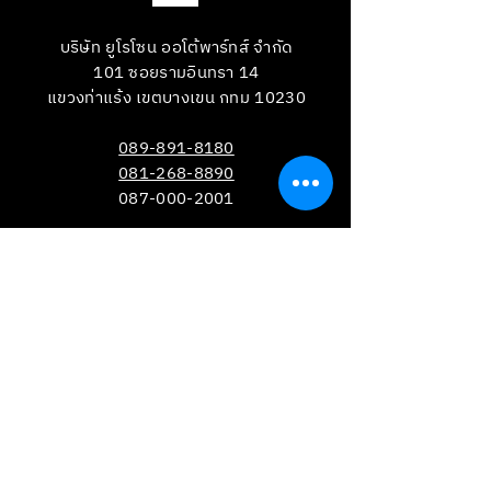
บริษัท ยูโรโซน ออโต้พาร์ทส์ จำกัด
101 ซอยรามอินทรา 14
แขวงท่าแร้ง เขตบางเขน กทม 10230
089-891-8180
081-268-8890
087-000-2001
LINE OA : @BRAKE-D
LINE OA : @EUROZONE