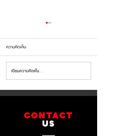
ความคิดเห็น
เขียนความคิดเห็น…
SUBARU XV ชุดเบรกหน้า
SUBARU XV ชุดเ
เปลี่ยนจานเบรก พร้อมผ้า
เปลี่ยนจานเบรก พ
เบรก
เบรก
CONTACT
US