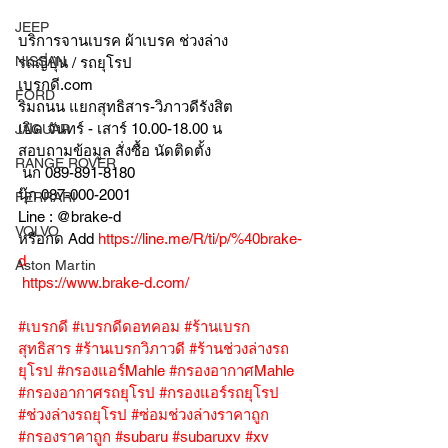
JEEP
บริการจานเบรค ผ้าเบรค ช่วงล่าง
NISSAN
รถญี่ปุ่น / รถยุโรป
เบรกดี.com
FORD
ริมถนน แยกสุทธิสาร-วิภาวดีรังสิต
เปิด จันทร์ - เสาร์ 10.00-18.00 น
JAGUAR
สอบถามข้อมูล สั่งซื้อ นัดติดตั้ง
RANGE ROVER
 นก 089-891-8180
นุ๊ก 087-000-2001
FERRARI
Line : @brake-d
VOLVO
หรือกด Add 
https://line.me/R/ti/p/%40brake-
d
Aston Martin
https://www.brake-d.com/
#เบรกดี
#เบรกดีดอทคอม
#ร้านเบรก
สุทธิสาร
#ร้านเบรกวิภาวดี
#ร้านช่วงล่างรถ
ยุโรป
#กรองแอร์Mahle
#กรองอากาศMahle
#กรองอากาศรถยุโรป
#กรองแอร์รถยุโรป
#ช่วงล่างรถยุโรป
#ซ่อมช่วงล่างราคาถูก
#กรองราคาถูก
#subaru
#subaruxv
#xv