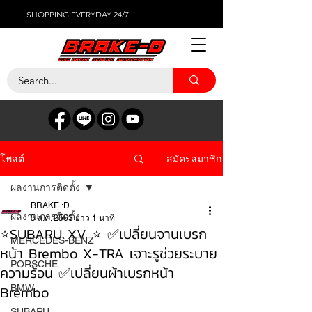
SHOPPING EVERYDAY 24/7
สมัครสมาชิก
โพสต์
ผลงานการติดตั้ง
BRAKE :D
ผลงานการติดตั้ง
5 ส.ค. 2563
ยาว 1 นาที
⭐️SUBARU XV ⭐️ ✅เปลี่ยนจานเบรก
MERCEDES-BENZ
หน้า Brembo X-TRA เจาะรูช่วยระบาย
PORSCHE
ความร้อน ✅เปลี่ยนผ้าเบรกหน้า
Brembo
BMW
SUBARU