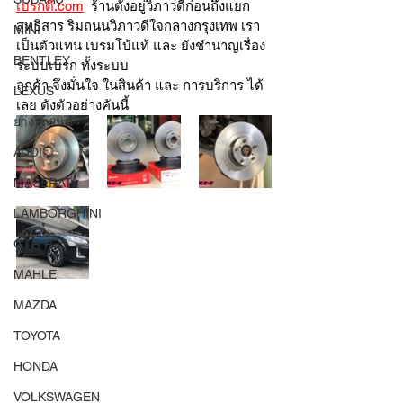
เบรกดี.com
  ร้านตั้งอยู่วิภาวดีก่อนถึงแยก
สุทธิสาร ริมถนนวิภาวดีใจกลางกรุงเทพ เรา
MINI
เป็นตัวแทน เบรมโบ้แท้ และ ยังชำนาญเรื่อง
BENTLEY
ระบบเบรก ทั้งระบบ 
ลูกค้า จึงมั่นใจ ในสินค้า และ การบริการ ได้
LEXUS
เลย ดังตัวอย่างคันนี้ 
ยางรถยนต์
AUDI
MASERATI
LAMBORGHINI
GTR R35
MAHLE
MAZDA
TOYOTA
HONDA
VOLKSWAGEN