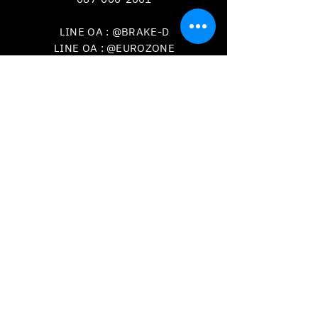
LINE OA : @BRAKE-D
LINE OA : @EUROZONE
VISIT
US
วันเวลาเปิดทำการ
จันทร์-เสาร์ เวลา
09.00 - 18.00
น.