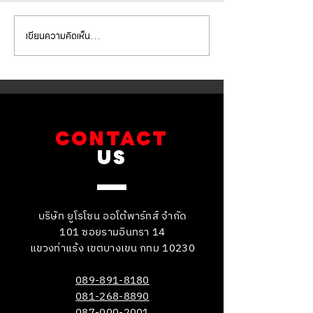
เขียนความคิดเห็น…
SUBARU XV ชุดเบรกหน้า
SUBARU XV ชุดเ
เปลี่ยนจานเบรก พร้อมผ้า
เปลี่ยนจานเบรก พ
เบรก
เบรก
CONTACT
US
บริษัท ยูโรโซน ออโต้พาร์ทส์ จำกัด
101 ซอยรามอินทรา 14
แขวงท่าแร้ง เขตบางเขน กทม 10230
089-891-8180
081-268-8890
087-000-2001