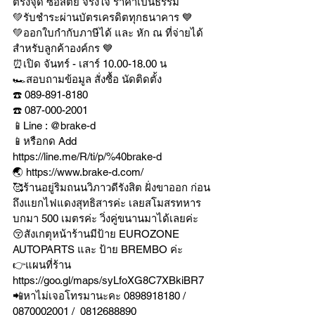
ตรงจุด ซื่อสัตย์ จริงใจ ราคาเป็นธรรม
💚รับชำระผ่านบัตรเครดิตทุกธนาคาร 💙
💚ออกใบกำกับภาษีได้ และ หัก ณ ที่จ่ายได้
สำหรับลูกค้าองค์กร 💙
⏰เปิด จันทร์ - เสาร์ 10.00-18.00 น
🏎สอบถามข้อมูล สั่งซื้อ นัดติดตั้ง
☎️ 089-891-8180 
☎️ 087-000-2001
📱Line : @brake-d
📱หรือกด Add 
https://line.me/R/ti/p/%40brake-d
🌏 https://www.brake-d.com/
🥰ร้านอยู่ริมถนนวิภาวดีรังสิต ฝั่งขาออก ก่อน
ถึงแยกไฟแดงสุทธิสารค่ะ เลยสโมสรทหาร
บกมา 500 เมตรค่ะ วิ่งคู่ขนานมาได้เลยค่ะ
😚สังเกตุหน้าร้านมีป้าย EUROZONE 
AUTOPARTS และ ป้าย BREMBO ค่ะ
👉แผนที่ร้าน 
https://goo.gl/maps/syLfoXG8C7XBkiBR7
📲หาไม่เจอโทรมานะคะ 0898918180 / 
0870002001 /  0812688890