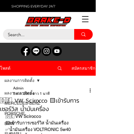
SHOPPING EVERYDAY 24/7
สมัครสมาชิก
โพสต์
ผลงานการติดตั้ง
Admin
ผลงานการติดตั้ง
5 ต.ค. 2565
ยาว 1 นาที
🇩🇪 VW Scirocco 🟨เข้ารับการ
MERCEDES-BENZ
เซอร์วิส น้ำมันเครื่อง
PORSCHE
🇩🇪 VW Scirocco 
🟨เข้ารับการเซอร์วิส น้ำมันเครื่อง 
BMW
✅น้ำมันเครื่อง VOLTRONIC 5w40
SUBARU