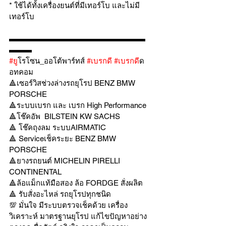
* ใช้ได้ทั้งเครื่องยนต์ที่มีเทอร์โบ และไม่มี
เทอร์โบ
▬▬▬▬▬▬▬▬▬▬▬▬▬▬▬▬▬▬
▬▬▬
#ย
ูโรโซน_ออโต้พาร์ทส์ 
#เบรกด
ี 
#เบรกด
ีด
อทคอม
🔺เซอร์วิสช่วงล่างรถยุโรป BENZ BMW 
PORSCHE
🔺ระบบเบรก และ เบรก High Performance
🔺โช๊คอัพ  BILSTEIN KW SACHS
🔺 โช๊คถุงลม ระบบAIRMATIC
🔺 Serviceเช็คระยะ BENZ BMW 
PORSCHE
🔺ยางรถยนต์ MICHELIN PIRELLI 
CONTINENTAL
🔺ล้อแม็กแท้มือสอง ล้อ FORDGE สั่งผลิต
🔺 รับสั่งอะไหล่ รถยุโรปทุกชนิด
💯 มั่นใจ มีระบบตรวจเช็คด้วย เครื่อง
วิเคราะห์ มาตรฐานยุโรป แก้ไขปัญหาอย่าง