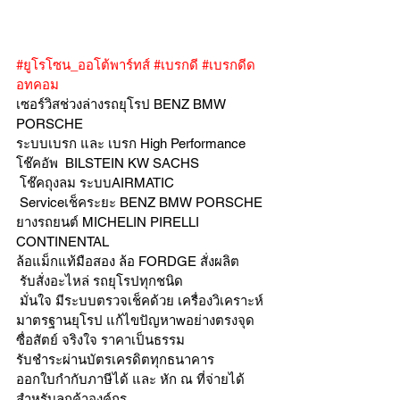
#ยูโรโซน_ออโต้พาร์ทส์
#เบรกดี
#เบรกดีด
อทคอม
เซอร์วิสช่วงล่างรถยุโรป BENZ BMW 
PORSCHE
ระบบเบรก และ เบรก High Performance
โช๊คอัพ  BILSTEIN KW SACHS
 โช๊คถุงลม ระบบAIRMATIC
 Serviceเช็คระยะ BENZ BMW PORSCHE  
ยางรถยนต์ MICHELIN PIRELLI 
CONTINENTAL
ล้อแม็กแท้มือสอง ล้อ FORDGE สั่งผลิต
 รับสั่งอะไหล่ รถยุโรปทุกชนิด
 มั่นใจ มีระบบตรวจเช็คด้วย เครื่องวิเคราะห์ 
มาตรฐานยุโรป แก้ไขปัญหาwอย่างตรงจุด 
ซื่อสัตย์ จริงใจ ราคาเป็นธรรม
รับชำระผ่านบัตรเครดิตทุกธนาคาร 
ออกใบกำกับภาษีได้ และ หัก ณ ที่จ่ายได้
สำหรับลูกค้าองค์กร 