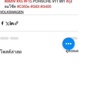
#BMW
#X5
#F15
 PORSCHE 911 991 
#ถ
ุง
ลมโช๊ค 
#C350e
#G63
#G400
VOLKSWAGEN
ดูทั้งหมด
โพสต์ล่าสุด