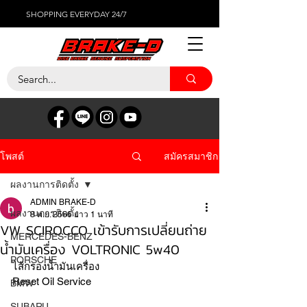
SHOPPING EVERYDAY 24/7
สมัครสมาชิก
โพสต์
ผลงานการติดตั้ง
ADMIN BRAKE-D
ผลงานการติดตั้ง
8 พ.ย. 2566
ยาว 1 นาที
VW SCIROCCO เข้ารับการเปลี่ยนถ่าย
MERCEDES-BENZ
น้ำมันเครื่อง VOLTRONIC 5w40
PORSCHE
ไส้กรองน้ำมันเครื่อง
Reset Oil Service
BMW
SUBARU