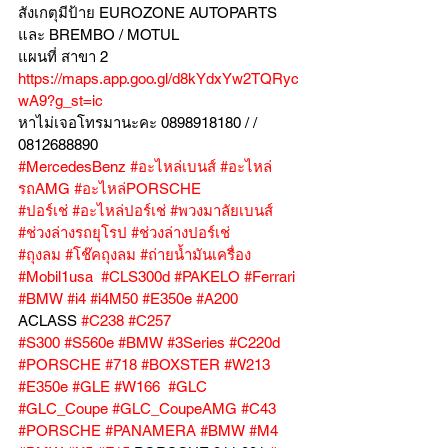
สังเกตุมีป้าย EUROZONE AUTOPARTS 
และ BREMBO / MOTUL
แผนที่ สาขา 2 
https://maps.app.goo.gl/d8kYdxYw2TQRyc
wA9?g_st=ic
หาไม่เจอโทรมานะคะ 0898918180 / /  
0812688890
#MercedesBenz
#อะไหล่เบนส์
#อะไหล่
รถAMG
#อะไหล่PORSCHE
#ปอร์เช่
#อะไหล่ปอร์เช่
#พวงมาลัยเบนส์
#ช่วงล่างรถยุโรป
#ช่วงล่างปอร์เช่
#ถุงลม
#โช๊คถุงลม
#ถ่ายน้ำมันเครื่อง
#Mobil1usa
#CLS300d
#PAKELO
#Ferrari
#BMW
#i4
#i4M50
#E350e
#A200
ACLASS 
#C238
#C257
#S300
#S560e
#BMW
#3Series
#C220d
#PORSCHE
#718
#BOXSTER
#W213
#E350e
#GLE
#W166
#GLC
#GLC_Coupe
#GLC_CoupeAMG
#C43
#PORSCHE
#PANAMERA
#BMW
#M4