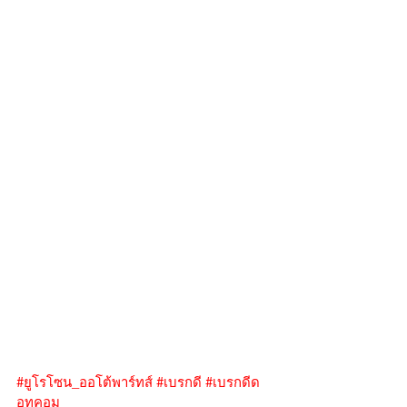
#ยูโรโซน_ออโต้พาร์ทส์
#เบรกดี
#เบรกดีด
อทคอม