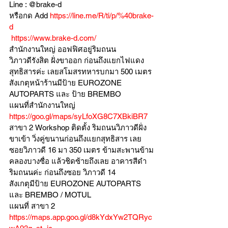
Line : @brake-d
หรือกด Add 
https://line.me/R/ti/p/%40brake-
d
https://www.brake-d.com/
สำนักงานใหญ่ ออฟฟิศอยู่ริมถนน
วิภาวดีรังสิต ฝั่งขาออก ก่อนถึงแยกไฟแดง
สุทธิสารค่ะ เลยสโมสรทหารบกมา 500 เมตร
สังเกตุหน้าร้านมีป้าย EUROZONE 
AUTOPARTS และ ป้าย BREMBO 
แผนที่สำนักงานใหญ่ 
https://goo.gl/maps/syLfoXG8C7XBkiBR7
สาขา 2 Workshop ติดตั้ง ริมถนนวิภาวดีฝั่ง
ขาเข้า วิ่งคู่ขนานก่อนถึงแยกสุทธิสาร เลย
ซอยวิภาวดี 16 มา 350 เมตร ข้ามสะพานข้าม
คลองบางซื่อ แล้วชิดซ้ายถึงเลย อาคารสีดำ
ริมถนนค่ะ ก่อนถึงซอย วิภาวดี 14
สังเกตุมีป้าย EUROZONE AUTOPARTS 
และ BREMBO / MOTUL
แผนที่ สาขา 2 
https://maps.app.goo.gl/d8kYdxYw2TQRyc