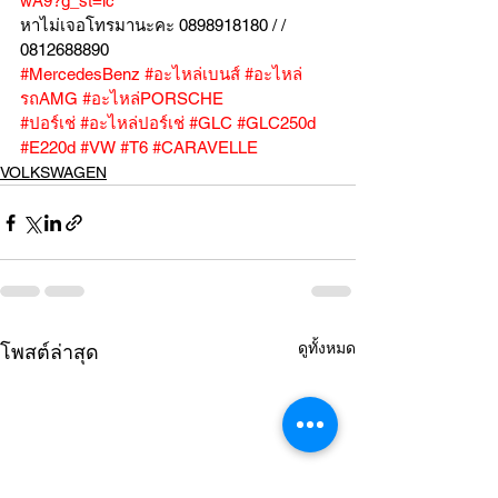
wA9?g_st=ic
หาไม่เจอโทรมานะคะ 0898918180 / /  
0812688890
#MercedesBenz
#อะไหล่เบนส์
#อะไหล่
รถAMG
#อะไหล่PORSCHE
#ปอร์เช่
#อะไหล่ปอร์เช่
#GLC
#GLC250d
#E220d
#VW
#T6
#CARAVELLE
VOLKSWAGEN
ดูทั้งหมด
โพสต์ล่าสุด