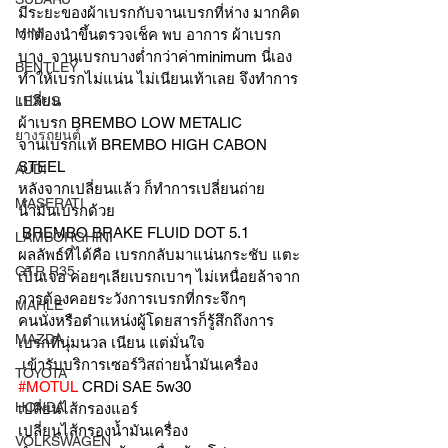
มีระยะของผ้าเบรกกับจานเบรกที่ห่าง มากคิด
MINI
ว่าต้องนำขึ้นตรวจเช็ค พบ อาการ ผ้าเบรก
บาง  จานเบรกบางต่ำกว่าค่าminimum นี่เอง 
BENTLEY
ทำให้เบรกไม่แน่น ไม่เนียนเท้าเลย จึงทำการ
เปลี่ยน 
LEXUS
ผ้าเบรก BREMBO LOW METALIC 
ยางรถยนต์
จานเบรกแท้ BREMBO HIGH CABON 
STEEL 
AUDI
หลังจากเปลี่ยนแล้ว ก็ทำการเปลี่ยนถ่าย
MASERATI
น้ำมันเบรกด้วย 
 BREMBO BRAKE FLUID DOT 5.1 
LAMBORGHINI
ผลลัพธ์ที่ได้คือ เบรกกลับมาแน่นกระชับ แตะ
GTR R35
เป็นเจอ ค่อยๆเลียเบรกเบาๆ ไม่เหนื่อยล้าจาก
การต้องคอยระวังการเบรกที่กระจึกๆ  
MAHLE
คนนั่งหรือตำแหน่งผู้โดยสารก็รู้สึกถึงการ
MAZDA
เบรกที่นุ่มนวล เนียน แต่มั่นใจ
 เข้ารับบริการเซอร์วิสถ่ายน้ำมันเครื่อง 
TOYOTA
#MOTUL
 CRDi SAE 5w30
HONDA
เปลี่ยนไส้กรองแอร์ 
เปลี่ยนไส้กรองน้ำมันเครื่อง 
VOLKSWAGEN