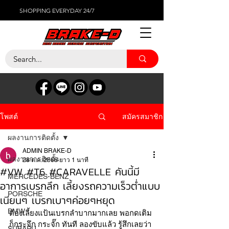
SHOPPING EVERYDAY 24/7
สมัครสมาชิก
โพสต์
ผลงานการติดตั้ง
ADMIN BRAKE-D
ผลงานการติดตั้ง
28 ต.ค. 2566
ยาว 1 นาที
#VW #T6 #CARAVELLE คันนี้มี
MERCEDES-BENZ
อาการเบรกลึก เลี้ยงรถความเร็วต่ำแบบ
PORSCHE
เนียนๆ เบรกเบาๆค่อยๆหยุด
BMW
ต้องเลี้ยงแป้นเบรกลำบากมากเลย พอกดเติม
ก็กระจึก กระจั๊ก ทันที ลองขับแล้ว รู้สึกเลยว่า 
SUBARU