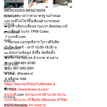
MINI
MERCEDES-BENZ W204
จานเบรกบางกว่าค่ามาตรฐานกำหนด
BENTLEY
และรถมีไฟโชว์ขึ้นเตือนผ้าเบรกหมด
LEXUS
➡️ลูกค้าเลือกเปลี่ยนจานเบรก Brembo แท้
➡️เปลี่ยนผ้าเบรก TRW Cotec
ยางรถยนต์
🚩เบรกดี.com
AUDI
📍ริมถนน แยกสุทธิสาร-วิภาวดีรังสิต
⏰เปิด จันทร์ - เสาร์ 10.00-18.00 น
MASERATI
🏎สอบถามข้อมูล สั่งซื้อ นัดติดตั้ง
LAMBORGHINI
🛠บริการจานเบรค ผ้าเบรค ช่วงล่าง
☎️ นก 089-891-8180
GTR R35
☎️นุ๊ก 087-000-2001
MAHLE
📱Line : @brake-d
📱หรือกด Add 
MAZDA
https://line.me/R/ti/p/%40brake-d
TOYOTA
🌏 
https://www.brake-d.com/
#เบรกดี
.com 
#จานเบรค
#ผ้าเบรค
#จาน
HONDA
เบรก
#ผ้าเบรก
#โช๊คอัพ
#Brembo
#TRW
#XPS
#runstop
#จานขยาย
VOLKSWAGEN