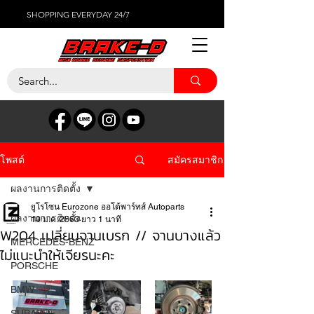
SHOPPING EVERYDAY 24/7
สมัครสมาชิก
โพสต์
ผลงานการติดตั้ง
ยูโรโซน Eurozone ออโต้พาร์ทส์ Autoparts
ผลงานการติดตั้ง
10 ม.ค. 2563
ยาว 1 นาที
W204 เปลี่ยนจานเบรก // จานบางแล้ว
MERCEDES-BENZ
ไม่แนะนำให้เจียรนะคะ
PORSCHE
BMW
SUBARU