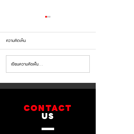
ความคิดเห็น
เขียนความคิดเห็น…
Mercedes Benz E350e เข้า
Mercedes Benz C
รับบริการเปลี่ยนจานเบรก ผ้า
รับบริการเปลี่ยนแบ
เบรกหน้า พร้อมเซ็นเซอร์
สำรอง
CONTACT
US