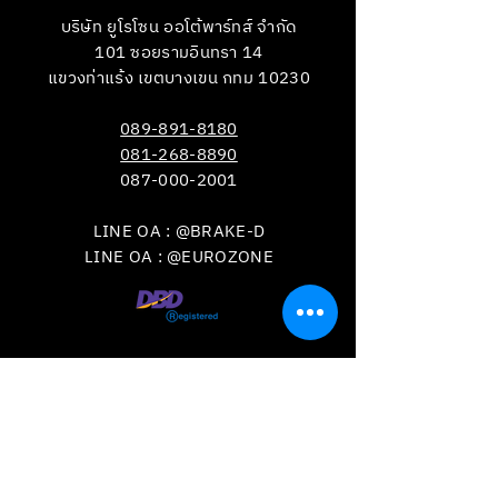
บริษัท ยูโรโซน ออโต้พาร์ทส์ จำกัด
101 ซอยรามอินทรา 14
แขวงท่าแร้ง เขตบางเขน กทม 10230
089-891-8180
081-268-8890
087-000-2001
LINE OA : @BRAKE-D
LINE OA : @EUROZONE