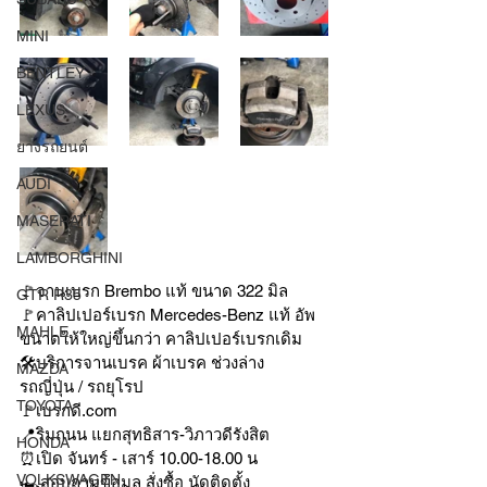
MINI
BENTLEY
LEXUS
ยางรถยนต์
AUDI
MASERATI
LAMBORGHINI
🚩จานเบรก Brembo แท้ ขนาด 322 มิล
GTR R35
🚩คาลิปเปอร์เบรก Mercedes-Benz แท้ อัพ
MAHLE
ขนาดให้ใหญ่ขึ้นกว่า คาลิปเปอร์เบรกเดิม
🛠บริการจานเบรค ผ้าเบรค ช่วงล่าง
MAZDA
รถญี่ปุ่น / รถยุโรป
TOYOTA
🚩เบรกดี.com
📍ริมถนน แยกสุทธิสาร-วิภาวดีรังสิต
HONDA
⏰เปิด จันทร์ - เสาร์ 10.00-18.00 น
VOLKSWAGEN
🏎สอบถามข้อมูล สั่งซื้อ นัดติดตั้ง