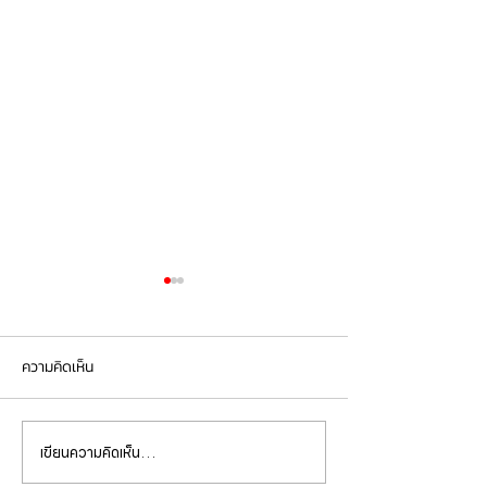
ความคิดเห็น
เขียนความคิดเห็น…
Mercedes Benz E350e เข้า
Mercedes Benz C