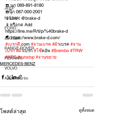
☎️ นก 089-891-8180
JEEP
☎️นุ๊ก 087-000-2001
NISSAN
📱Line : @brake-d
📱หรือกด Add 
FORD
https://line.me/R/ti/p/%40brake-d
🌏 https://www.brake-d.com/
JAGUAR
#เบรกด
ี.com 
#จานเบรค
#ผ
้าเบรค 
#จาน
RANGE ROVER
เบรก
#ผ
้าเบรก 
#โช
๊คอัพ 
#Brembo
#TRW
#XPS
#runstop
#จานขยาย
FERRARI
MERCEDES-BENZ
VOLVO
Aston Martin
ดูทั้งหมด
โพสต์ล่าสุด