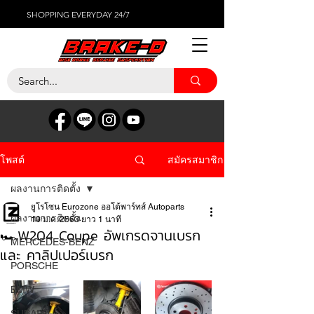
SHOPPING EVERYDAY 24/7
สมัครสมาชิก
โพสต์
ผลงานการติดตั้ง
ยูโรโซน Eurozone ออโต้พาร์ทส์ Autoparts
ผลงานการติดตั้ง
10 ม.ค. 2563
ยาว 1 นาที
🏎W204 Coupe อัพเกรดจานเบรก
MERCEDES-BENZ
และ คาลิปเปอร์เบรก
PORSCHE
BMW
SUBARU