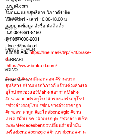
เบรกดี.com
JEEP
ริมถนน แยกสุทธิสาร-วิภาวดีรังสิต
NISSAN
เปิด จันทร์ - เสาร์ 10.00-18.00 น
สอบถามข้อมูล สั่งซื้อ นัดติดตั้ง
FORD
 นก 089-891-8180
JAGUAR
นุ๊ก 087-000-2001
Line : @brake-d
RANGE ROVER
หรือกด Add 
https://line.me/R/ti/p/%40brake-
d
FERRARI
https://www.brake-d.com/
VOLVO
#เบรกดี
#เบรกดีดอทคอม
#ร้านเบรก
Aston Martin
สุทธิสาร
#ร้านเบรกวิภาวดี
#ร้านช่วงล่างรถ
ยุโรป
#กรองแอร์Mahle
#อากาศMahle
#กรองอากาศรถยุโรป
#กรองแอร์รถยุโรป
#ช่วงล่างรถยุโรป
#ซ่อมช่วงล่างราคาถูก
#กรองราคาถูก
#อะไหล่benz
#glc
#จาน
เบรค
#ผ้าเบรค
#ผ้าเบรกglc
#ช่วงล่าง
#เช็ค
ระยะMercedesbenz
#เปลี่ยนถ่ายน้ำมัน
เครื่องbenz
#benzglc
#ผ้าเบรกbenz
#จาน