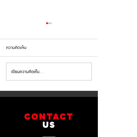
ความคิดเห็น
เขียนความคิดเห็น…
Mercedes Benz E350e เข้า
Mercedes Benz C
รับบริการเปลี่ยนจานเบรก ผ้า
รับบริการเปลี่ยนแบ
เบรกหน้า พร้อมเซ็นเซอร์
สำรอง
CONTACT
US