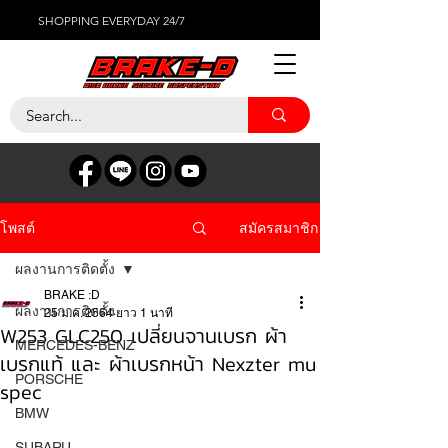
SHOPPING EVERYDAY 24/7
สมัครสมาชิก
โพสต์
ผลงานการติดตั้ง
BRAKE :D
ผลงานการติดตั้ง
25 ม.ค. 2564
ยาว 1 นาที
W253 GLC250 เปลี่ยนจานเบรก ผ้า
MERCEDES-BENZ
เบรกแท้ และ ผ้าเบรกหน้า Nexzter mu
PORSCHE
spec
BMW
SUBARU