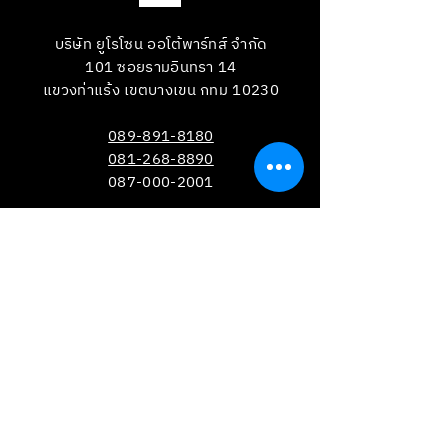
บริษัท ยูโรโซน ออโต้พาร์ทส์ จำกัด
101 ซอยรามอินทรา 14
แขวงท่าแร้ง เขตบางเขน กทม 10230
089-891-8180
081-268-8890
087-000-2001
LINE OA : @BRAKE-D
LINE OA : @EUROZONE