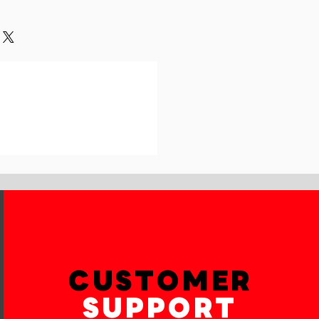
ur customers can benefit from
h their purchase. Having a
y. I'm a great place to add more
und or exchange policy is a great
our shipping methods,
and reassure your customers that
 Providing straightforward
onfidence.
ur shipping policy is a great way
reassure your customers that they
th confidence.
CUSTOMER
SUPPORT