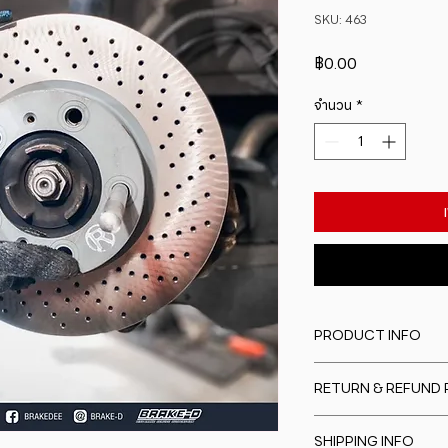
SKU: 463
ราคา
฿0.00
จำนวน
*
PRODUCT INFO
I'm a product detail
RETURN & REFUND 
information about y
material, care and cl
I�m a Return and Re
great space to writ
SHIPPING INFO
to let your custome