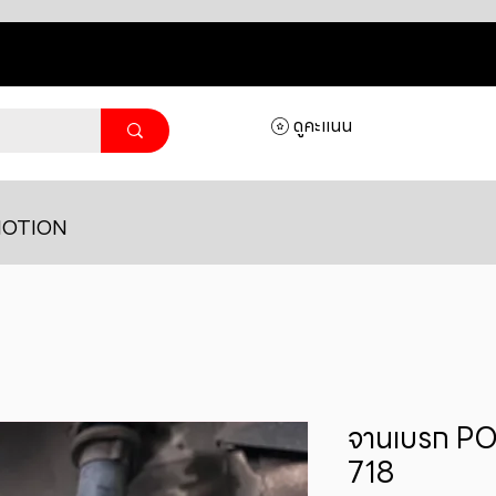
ดูคะแนน
OTION
จานเบรก 
718