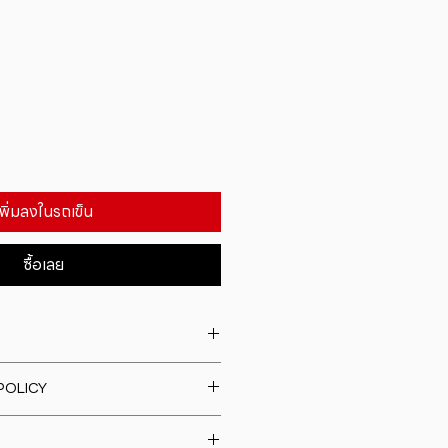
เพิ่มลงในรถเข็น
ซื้อเลย
. I'm a great place to add more
POLICY
our product such as sizing,
eaning instructions. This is also a
fund policy. I�m a great place
e what makes this product
rs know what to do in case they