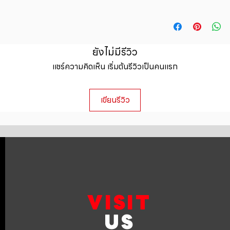
special and how yo
are dissatisfied wit
this item.
I'm a shipping polic
straightforward ref
information about y
way to build trust 
packaging and cost.
they can buy with c
information about yo
ยังไม่มีรีวิว
to build trust and 
แชร์ความคิดเห็น เริ่มต้นรีวิวเป็นคนแรก
can buy from you wi
เขียนรีวิว
VISIT
US