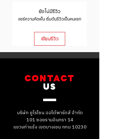
refund or exchange policy is a
item.
packaging and cost. Providing
great way to build trust and
ยังไม่มีรีวิว
straightforward information about
reassure your customers that they
แชร์ความคิดเห็น เริ่มต้นรีวิวเป็นคนแรก
your shipping policy is a great way
can buy with confidence.
to build trust and reassure your
customers that they can buy from
เขียนรีวิว
you with confidence.
CONTACT
US
บริษัท ยูโรโซน ออโต้พาร์ทส์ จำกัด
101 ซอยรามอินทรา 14
แขวงท่าแร้ง เขตบางเขน กทม 10230