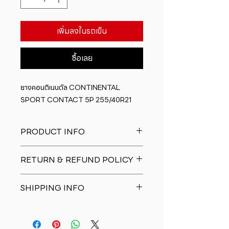
เพิ่มลงในรถเข็น
ซื้อเลย
ยางคอนติเนนตัล CONTINENTAL 
SPORT CONTACT 5P 255/40R21
PRODUCT INFO
I'm a product detail. I'm a great
RETURN & REFUND POLICY
place to add more information
about your product such as sizing,
I�m a Return and Refund policy.
material, care and cleaning
SHIPPING INFO
I�m a great place to let your
instructions. This is also a great
customers know what to do in case
space to write what makes this
I'm a shipping policy. I'm a great
they are dissatisfied with their
product special and how your
place to add more information
purchase. Having a straightforward
customers can benefit from this
about your shipping methods,