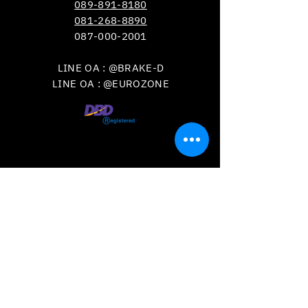
089-891-8180
081-268-8890
087-000-2001
LINE OA : @BRAKE-D
LINE OA : @EUROZONE
VISIT
US