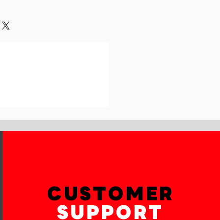
ur customers can benefit from
h their purchase. Having a
y. I'm a great place to add more
und or exchange policy is a great
our shipping methods,
and reassure your customers that
 Providing straightforward
onfidence.
ur shipping policy is a great way
reassure your customers that they
th confidence.
CUSTOMER
SUPPORT