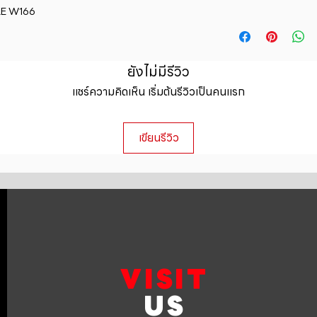
special and how yo
GLE W166
are dissatisfied wit
this item.
I'm a shipping polic
straightforward ref
information about y
way to build trust 
packaging and cost.
they can buy with c
information about yo
ยังไม่มีรีวิว
to build trust and 
แชร์ความคิดเห็น เริ่มต้นรีวิวเป็นคนแรก
can buy from you wi
เขียนรีวิว
VISIT
US