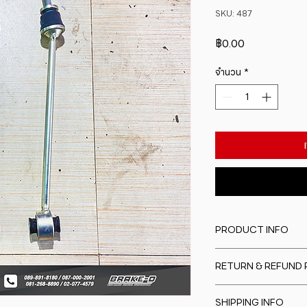
SKU: 487
ราคา
฿0.00
จำนวน
*
PRODUCT INFO
I'm a product detail
RETURN & REFUND 
information about y
material, care and cl
I�m a Return and Re
great space to writ
SHIPPING INFO
to let your custome