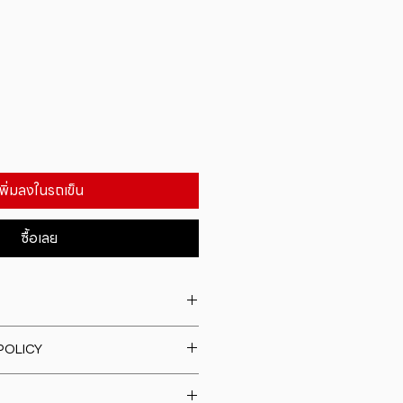
เพิ่มลงในรถเข็น
ซื้อเลย
. I'm a great place to add more
POLICY
our product such as sizing,
eaning instructions. This is also a
fund policy. I�m a great place
e what makes this product
rs know what to do in case they