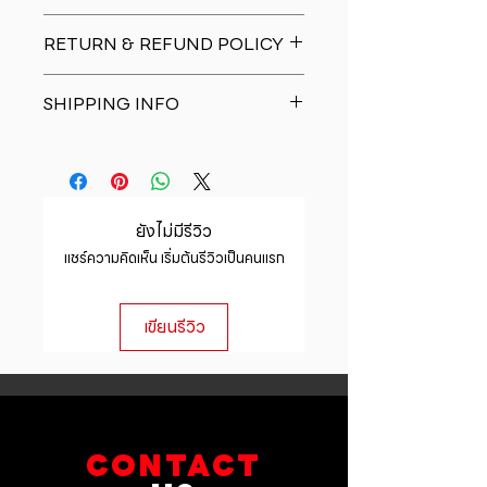
I'm a product detail. I'm a great
RETURN & REFUND POLICY
place to add more information
about your product such as sizing,
I�m a Return and Refund policy.
material, care and cleaning
SHIPPING INFO
I�m a great place to let your
instructions. This is also a great
customers know what to do in case
space to write what makes this
I'm a shipping policy. I'm a great
they are dissatisfied with their
product special and how your
place to add more information
purchase. Having a straightforward
customers can benefit from this
about your shipping methods,
refund or exchange policy is a
item.
packaging and cost. Providing
great way to build trust and
ยังไม่มีรีวิว
straightforward information about
reassure your customers that they
แชร์ความคิดเห็น เริ่มต้นรีวิวเป็นคนแรก
your shipping policy is a great way
can buy with confidence.
to build trust and reassure your
customers that they can buy from
เขียนรีวิว
you with confidence.
CONTACT