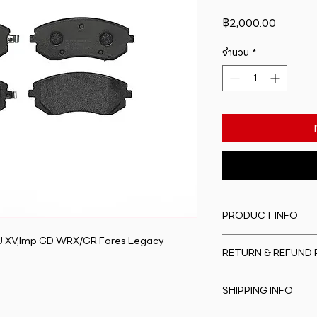
ราคา
฿2,000.00
จำนวน
*
PRODUCT INFO
RU XV,Imp GD WRX/GR Fores Legacy
I'm a product detail
RETURN & REFUND 
information about y
material, care and cl
I�m a Return and Re
great space to writ
SHIPPING INFO
to let your custome
special and how yo
are dissatisfied wit
this item.
I'm a shipping polic