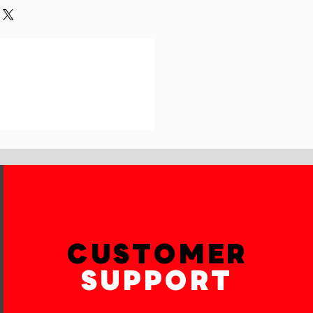
und or exchange policy is a great
our shipping methods,
and reassure your customers that
 Providing straightforward
onfidence.
ur shipping policy is a great way
reassure your customers that they
th confidence.
CUSTOMER
SUPPORT