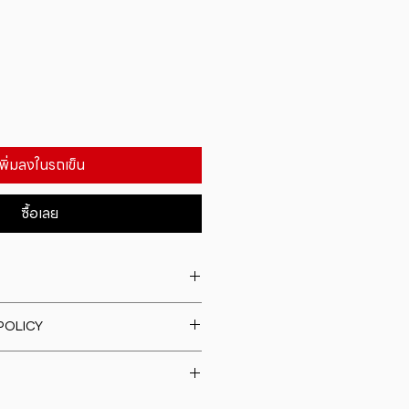
เพิ่มลงในรถเข็น
ซื้อเลย
. I'm a great place to add more
POLICY
our product such as sizing,
eaning instructions. This is also a
fund policy. I�m a great place
e what makes this product
rs know what to do in case they
ur customers can benefit from
h their purchase. Having a
y. I'm a great place to add more