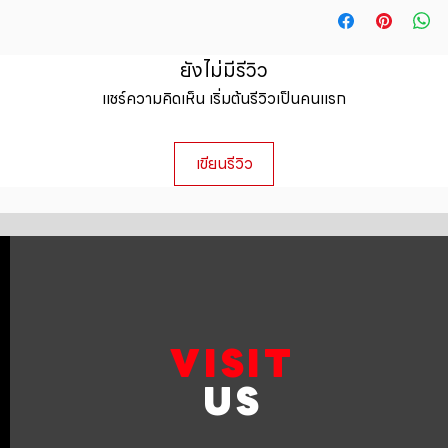
straightforward ref
information about y
way to build trust 
packaging and cost.
they can buy with c
information about yo
ยังไม่มีรีวิว
to build trust and 
แชร์ความคิดเห็น เริ่มต้นรีวิวเป็นคนแรก
can buy from you wi
เขียนรีวิว
VISIT
US